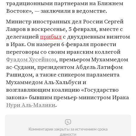
традиционными партнерами на Ближнем
Востоке», — заключили в ведомстве.
Министр иностранных дел России Сергей
Лавров в воскресенье, 5 февраля, вместе с
делегацией
прибыл
с двухдневным визитом
в Ирак. Он намерен 6 февраля провести
переговоры со своим иракским коллегой
Фуадом Хусейном
, премьером Мухаммедом
ас-Судани, президентом Абдель Латифом
Рашидом, а также спикером парламента
Мухаммедом Аль-Хальбуси и
возглавляющим коалицию «Государство
закона» бывшим премьер-министром Ирака
Нури Аль-Малики
.
Комментарии закрыты за истечением срока
давности