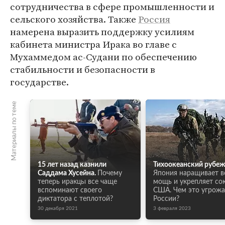
сотрудничества в сфере промышленности и
сельского хозяйства. Также
Россия
намерена выразить поддержку усилиям
кабинета министра Ирака во главе с
Мухаммедом ас-Судани по обеспечению
стабильности и безопасности в
государстве.
Материалы по теме
15 лет назад казнили
Тихоокеанский рубеж
Саддама Хусейна.
Почему
Япония наращивает 
теперь иракцы все чаще
мощь и укрепляет со
вспоминают своего
США. Чем это угрожа
диктатора с теплотой?
России?
30 декабря 2021
3 февраля 2023