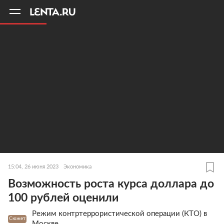
11
A
15:04, 26 июня 2023
Экономика
Возможность роста курса доллара до
100 рублей оценили
Режим контртеррористической операции (КТО) в
Сюжет
Москве