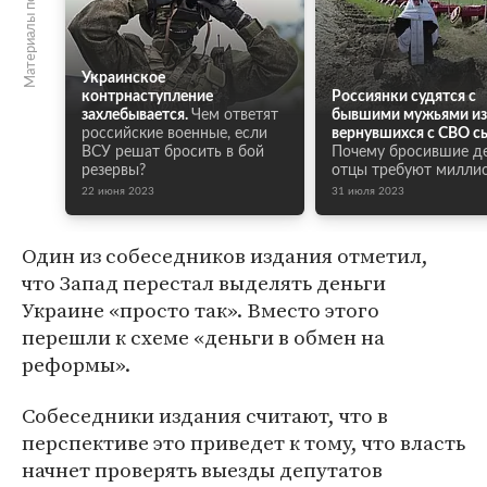
Материалы по теме
Украинское
контрнаступление
Россиянки судятся с
захлебывается.
Чем ответят
бывшими мужьями из-
российские военные, если
вернувшихся с СВО с
ВСУ решат бросить в бой
Почему бросившие д
резервы?
отцы требуют милли
22 июня 2023
31 июля 2023
Один из собеседников издания отметил,
что Запад перестал выделять деньги
Украине «просто так». Вместо этого
перешли к схеме «деньги в обмен на
реформы».
Собеседники издания считают, что в
перспективе это приведет к тому, что власть
начнет проверять выезды депутатов