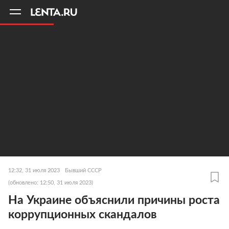
11
A
12:32, 31 июля 2023
Бывший СССР
(обновлено: 12:50, 31 июля 2023)
На Украине объяснили причины роста
коррупционных скандалов