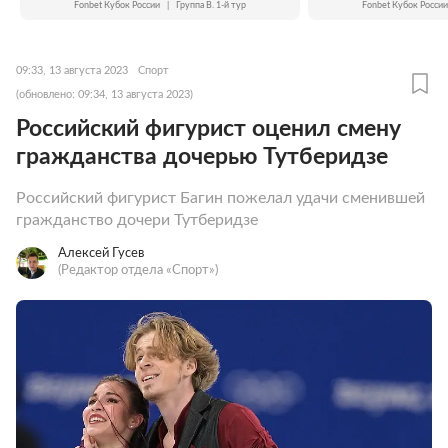
Fonbet Кубок России
|
Группа B. 1-й тур
Fonbet Кубок России
09:33, 13 августа 2023
Спорт
(обновлено: 09:34, 13 августа 2023)
Российский фигурист оценил смену
гражданства дочерью Тутберидзе
Российский фигурист Багин пожелал удачи сменившей
гражданство дочери Тутберидзе
Алексей Гусев
(Редактор отдела «Спорт»)