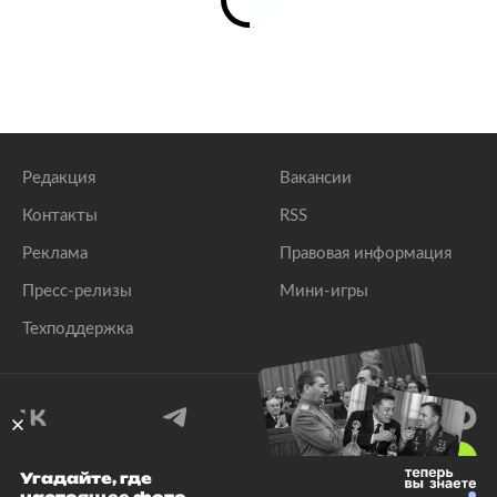
Редакция
Вакансии
Контакты
RSS
Реклама
Правовая информация
Пресс-релизы
Мини-игры
Техподдержка
18
+
Угадайте, где
© 1999–2026 Все права защищены.