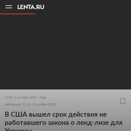
11
A
10:00, 2 октября 2023
Мир
(обновлено: 11:50, 2 октября 2023)
В США вышел срок действия не
работавшего закона о ленд-лизе для
Украины