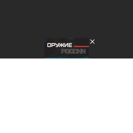
Лента добра
деактивирована. Добро
пожаловать в реальный
мир.
Оружие России: на страже Родины