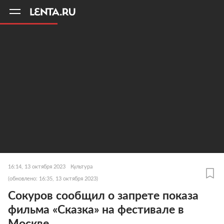
11
A
16:14, 13 октября 2023
Культура
(обновлено: 16:35, 13 октября 2023)
Сокуров сообщил о запрете показа
фильма «Сказка» на фестивале в
Москве