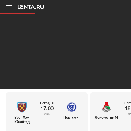
11
A
Сегодня
Сег
17:00
18
(Мск)
(М
Вест Хэм
Портсмут
Локомотив М
Юнайтед