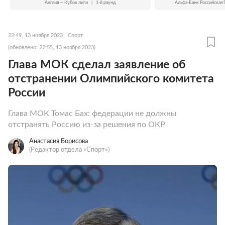
Англия — Кубок лиги
|
1-й раунд
Альфа-Банк Российская 
22:49, 13 ноября 2023
Спорт
(обновлено: 22:55, 13 ноября 2023)
Глава МОК сделал заявление об
отстранении Олимпийского комитета
России
Глава МОК Томас Бах: федерации не должны
отстранять Россию из-за решения по ОКР
Анастасия Борисова
(Редактор отдела «Спорт»)