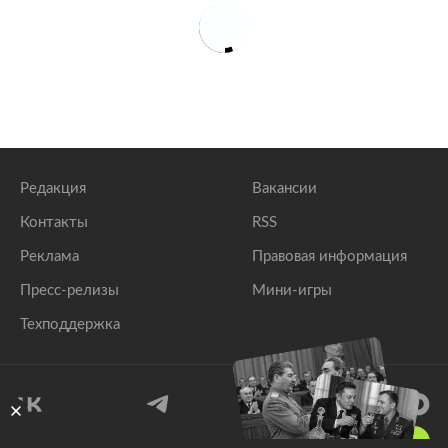
Редакция
Вакансии
Контакты
RSS
Реклама
Правовая информация
Пресс-релизы
Мини-игры
Техподдержка
18
+