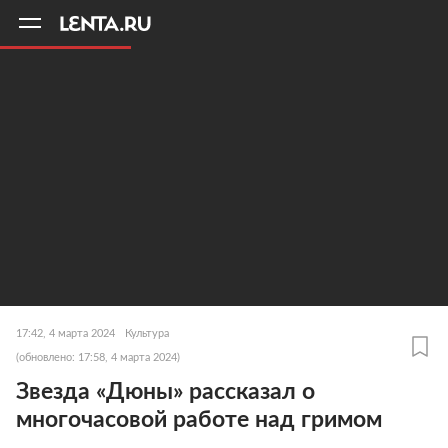
11
A
17:42, 4 марта 2024
Культура
(обновлено: 17:58, 4 марта 2024)
Звезда «Дюны» рассказал о
многочасовой работе над гримом