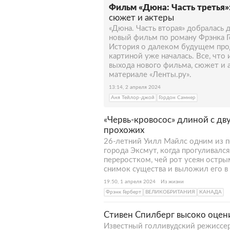
Фильм «Дюна: Часть третья»
сюжет и актеры
«Дюна. Часть вторая» добралась 
новый фильм по роману Фрэнка Г
История о далеком будущем про
картиной уже началась. Все, что
выхода нового фильма, сюжет и а
материале «Ленты.ру».
13:14, 2 апреля 2024
Аня Тейлор-джой
Гордон Самнер
«Червь-кровосос» длиной с дв
прохожих
26-летний Уилл Майлс одним из п
города Эксмут, когда прогуливался
переростком, чей рот усеян остры
снимок существа и выложил его в 
19:50, 1 апреля 2024
Из жизни
Фрэнк Герберт
ВЕЛИКОБРИТАНИЯ
КАНАДА
Стивен Спилберг высоко оцен
Известный голливудский режиссер