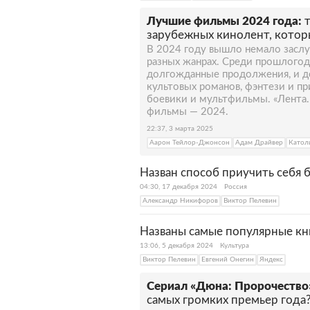
Лучшие фильмы 2024 года:
зарубежных кинолент, котор
В 2024 году вышло немало засл
разных жанрах. Среди прошлогод
долгожданные продолжения, и д
культовых романов, фэнтези и п
боевики и мультфильмы. «Лента.
фильмы — 2024.
22:37, 3 марта 2025
Аарон Тейлор-Джонсон
Адам Драйвер
Катол
Назван способ приучить себя 
04:30, 17 декабря 2024
Россия
Александр Никифоров
Виктор Пелевин
Названы самые популярные кн
13:06, 5 декабря 2024
Культура
Виктор Пелевин
Евгений Онегин
Яндекс
Сериал «Дюна: Пророчество
самых громких премьер года