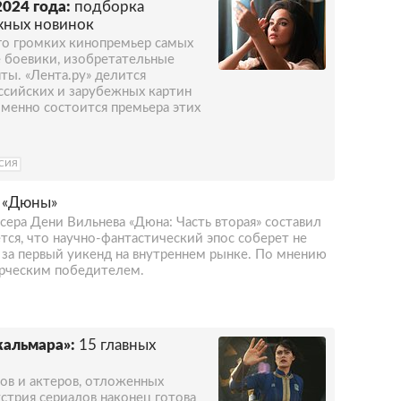
024 года:
подборка
жных новинок
го громких кинопремьер самых
 боевики, изобретательные
ы. «Лента.ру» делится
сийских и зарубежных картин
 именно состоится премьера этих
СИЯ
и «Дюны»
ера Дени Вильнева «Дюна: Часть вторая» составил
ся, что научно-фантастический эпос соберет не
за первый уикенд на внутреннем рынке. По мнению
ерческим победителем.
кальмара»:
15 главных
тов и актеров, отложенных
стрия сериалов наконец готова