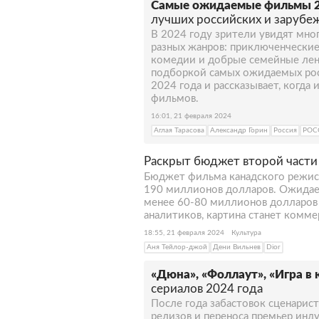
Самые ожидаемые фильмы 2
лучших российских и зарубе
В 2024 году зрители увидят мно
разных жанров: приключенческие
комедии и добрые семейные лент
подборкой самых ожидаемых рос
2024 года и рассказывает, когда
фильмов.
16:01, 21 февраля 2024
Аглая Тарасова
Александр Горин
Россия
РОС
Раскрыт бюджет второй част
Бюджет фильма канадского режисс
190 миллионов долларов. Ожидает
менее 60-80 миллионов долларов 
аналитиков, картина станет комм
18:55, 21 февраля 2024
Культура
Аня Тейлор-джой
Дени Вильнев
Dior
«Дюна», «Фоллаут», «Игра в 
сериалов 2024 года
После года забастовок сценарис
релизов и переноса премьер инду