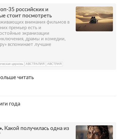
топ-35 российских и
ые стоит посмотреть
уживающих внимания фильмов в
них премьер есть и
остойные экранизации
риключения, драмы и комедии,
ру» вспоминает лучшие
ическая церковь
АВСТРАЛИЯ
АВСТРИЯ
больше читать
иги года
».
Какой получилась одна из
?