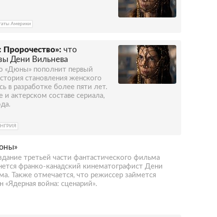
аты Америки
 Пророчество»:
что
зы Дени Вильнева
ю «Дюны» пополнит первый
история становления женского
сь в разработке более пяти лет.
е и актерском составе сериала,
да.
ЕНГРИЯ
Дюны»
создание третьей части фантастического фильма
нется франко-канадский кинематографист Дени
ма. Также отмечается, что режиссер займется
 «Ядерная война: сценарий».