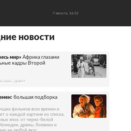
7 августа, 16:52
ние новости
весь мир»
Африка глазами
льные кадры Второй
АСМЭРА
БЕЙРУТ
емен:
большая подборка
учших фильмов всех времен и
ет о каждой картине из списка.
ных эпох: от черно-белой
 Комедии, драмы, боевики и
ино на любой вкус.