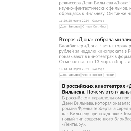
режиссера Дени Вильнева «Дюна: Ч
научно-фантастических фильмов, к
обращаясь к Вильневу. Он также н
16:26, 28 марта 2024
Культура
Дени Вильнев
Стивен Спилберг
Вторая «Дюна» собрала миллио
Блокбастер «Дюна: Часть вторая»
рублей за неделю кинопроката в Р
показывают в кинотеатрах в форма
Отмечается, что 13 марта сборы 
18:13, 13 марта 2024
Культура
Дени Вильнев
Фрэнк Герберт
Россия
В российских кинотеатрах «
Вильнева.
Почему это главны
В российском параллельном прок
Дени Вильнева, которая оказала
романа Фрэнка Герберта, а серед
как Вильневу при поддержке Ти
новый тип современного блокбас
«Ленты.ру».