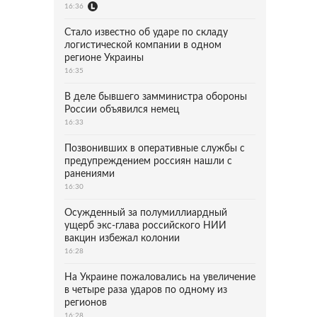
16:36
Стало известно об ударе по складу
логистической компании в одном
регионе Украины
16:35
В деле бывшего замминистра обороны
России объявился немец
16:33
Позвонивших в оперативные службы с
предупреждением россиян нашли с
ранениями
16:30
Осужденный за полумиллиардный
ущерб экс-глава российского НИИ
вакцин избежал колонии
16:28
На Украине пожаловались на увеличение
в четыре раза ударов по одному из
регионов
16:28