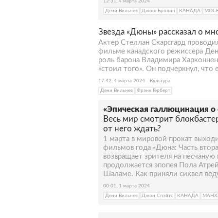
12:31, 4 марта 2024
Дени Вильнев
Джош Бролин
КАНАДА
МОС
Звезда «Дюны» рассказал о мн
Актер Стеллан Скарсгард проводил
фильме канадского режиссера Дени
роль барона Владимира Харконнена
«стоил того». Он подчеркнул, что
17:42, 4 марта 2024
Культура
Дени Вильнев
Фрэнк Герберт
«Эпическая галлюцинация о
Весь мир смотрит блокбастер
от него ждать?
1 марта в мировой прокат выход
фильмов года «Дюна: Часть втор
возвращает зрителя на песчаную 
продолжается эпопея Пола Атре
Шаламе. Как приняли сиквел ве
00:01, 1 марта 2024
Дени Вильнев
Джон Спэйтс
КАНАДА
МАНХ