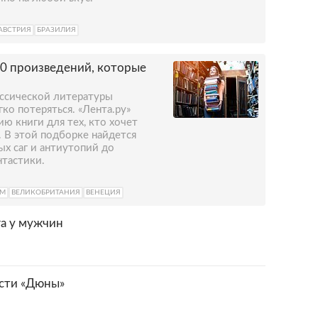
АВСТРИЯ
БРАЗИЛИЯ
0 произведений, которые
ассической литературы
ко потеряться. «Лента.ру»
ю книги для тех, кто хочет
. В этой подборке найдется
ых саг и антиутопий до
нтастики.
ОМ
ВЕЛИКОБРИТАНИЯ
ВЕНЕЦИЯ
га у мужчин
асти «Дюны»