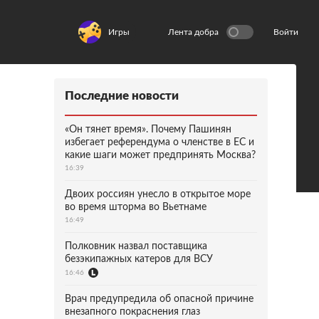
Игры
Лента добра
Войти
Последние новости
«Он тянет время». Почему Пашинян
избегает референдума о членстве в ЕС и
какие шаги может предпринять Москва?
16:39
Двоих россиян унесло в открытое море
во время шторма во Вьетнаме
16:49
Полковник назвал поставщика
безэкипажных катеров для ВСУ
16:46
Врач предупредила об опасной причине
внезапного покраснения глаз