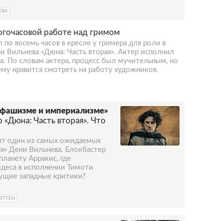
КВА
огочасовой работе над гримом
 по восемь часов в кресле у гримера для роли в
 Вильнева «Дюна: Часть вторая». Актер исполнил
. По словам актера, процесс был мучительным, но
 ему нравится смотреть на работу художников.
 фашизме и империализме»
 «Дюна: Часть вторая». Что
ит один из самых ожидаемых
ая» Дени Вильнева. Блокбастер
планету Арракис, где
йдеса в исполнении Тимоти
дущие западные критики?
ЭТТЕН