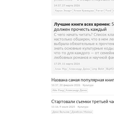
14:37, 27 марта 2026
Аарон Экхарт
Агния Кузнецова
Ferrari
Ford
Лучшие книги всех времен:
5
должен прочесть каждый
С чего начать читать? Список кл
настолько обширен, что в нем лег
выбрала обязательные к прочтени
знать основные культурные коды
что-то для каждого — от семейн
любовных романов и научной фа
17:29, 11 марта 2026
Алан Мур
Александр Дюма
Limp Bizkit
ВЦИ
Названа самая популярная кни
16:37, 20 февраля 2026
Культура
Айн Рэнд
Александр Дюма
Стартовали съемки третьей ч
11:16, 9 июля 2025
Культура
Дени Вильнев
Джейсон Момоа