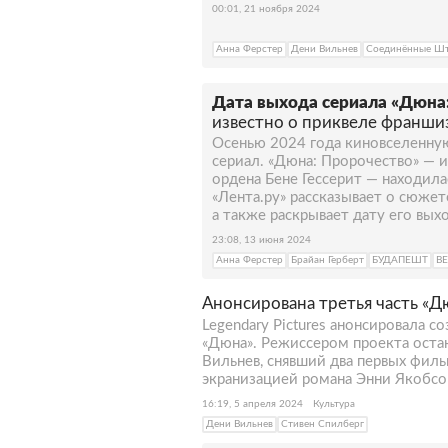
00:01, 21 ноября 2024
Анна Ферстер
Дени Вильнев
Соединённые Шт
Дата выхода сериала «Дюна:
известно о приквеле франши
Осенью 2024 года киновселенну
сериал. «Дюна: Пророчество» — 
ордена Бене Гессерит — находила
«Лента.ру» рассказывает о сюжет
а также раскрывает дату его выхо
23:08, 13 июня 2024
Анна Ферстер
Брайан Герберт
БУДАПЕШТ
В
Анонсирована третья часть «
Legendary Pictures анонсировала 
«Дюна». Режиссером проекта оста
Вильнев, снявший два первых филь
экранизацией романа Энни Якобсон
16:19, 5 апреля 2024
Культура
Дени Вильнев
Стивен Спилберг