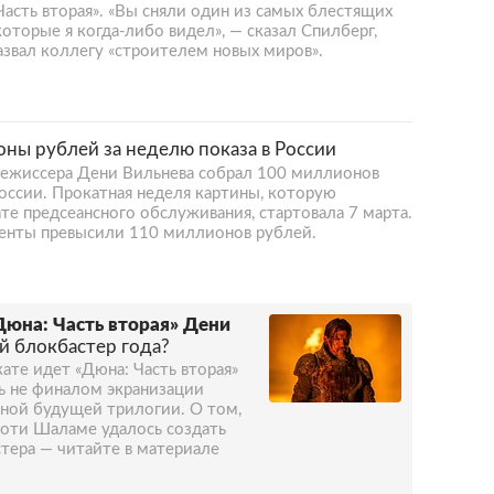
асть вторая». «Вы сняли один из самых блестящих
оторые я когда-либо видел», — сказал Спилберг,
азвал коллегу «строителем новых миров».
ны рублей за неделю показа в России
 режиссера Дени Вильнева собрал 100 миллионов
оссии. Прокатная неделя картины, которую
те предсеансного обслуживания, стартовала 7 марта.
ленты превысили 110 миллионов рублей.
Дюна: Часть вторая» Дени
й блокбастер года?
ате идет «Дюна: Часть вторая»
сь не финалом экранизации
иной будущей трилогии. О том,
моти Шаламе удалось создать
тера — читайте в материале