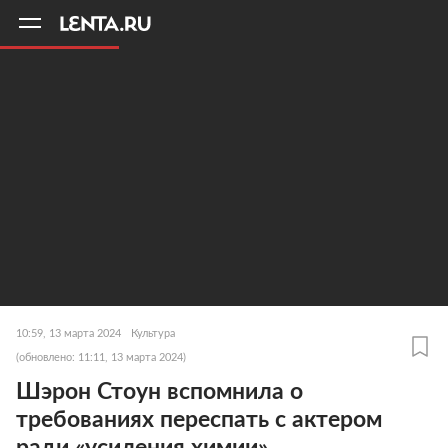
11
A
10:59, 13 марта 2024
Культура
(обновлено: 11:11, 13 марта 2024)
Шэрон Стоун вспомнила о
требованиях переспать с актером
ради «усиления химии»