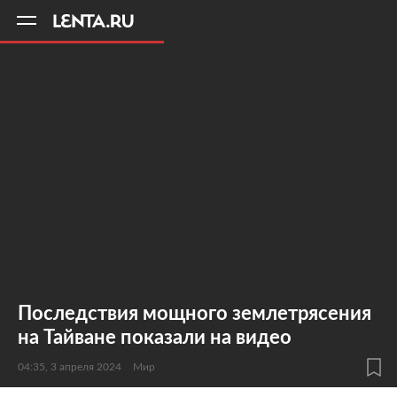
11
A
Последствия мощного землетрясения
на Тайване показали на видео
04:35, 3 апреля 2024
Мир