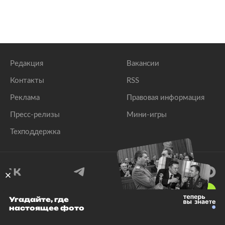
Редакция
Вакансии
Контакты
RSS
Реклама
Правовая информация
Пресс-релизы
Мини-игры
Техподдержка
18
+
Угадайте, где
настоящее фото
© 1999–2026 Все права защищены.
ООО «Лента.Ру»