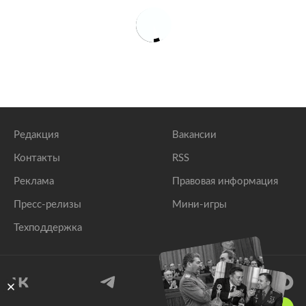
Редакция
Вакансии
Контакты
RSS
Реклама
Правовая информация
Пресс-релизы
Мини-игры
Техподдержка