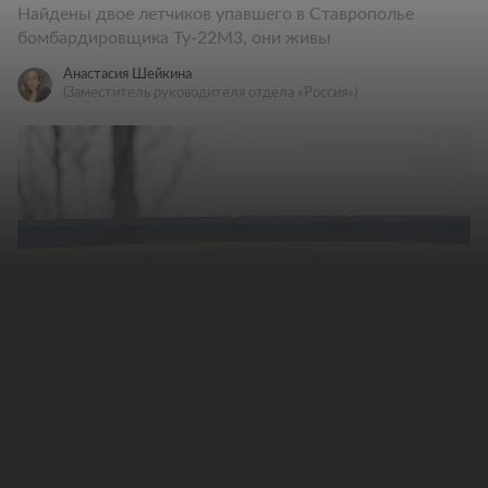
Найдены двое летчиков упавшего в Ставрополье
бомбардировщика Ту-22М3, они живы
Анастасия Шейкина
(Заместитель руководителя отдела «Россия»)