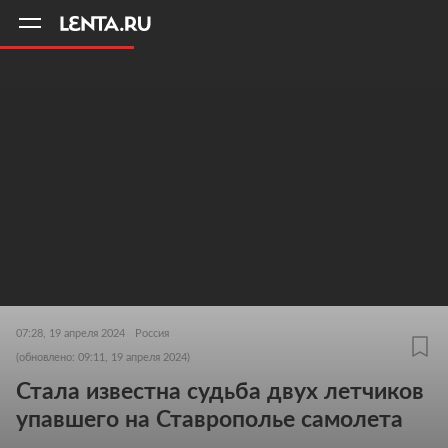
11
A
07:28, 19 апреля 2024
Россия
(обновлено: 09:11, 19 апреля 2024)
Стала известна судьба двух летчиков
упавшего на Ставрополье самолета