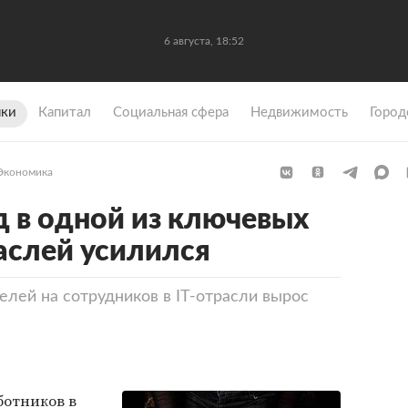
6 августа, 18:52
ки
Капитал
Социальная сфера
Недвижимость
Город
Экономика
 в одной из ключевых
аслей усилился
елей на сотрудников в IT-отрасли вырос
ботников в