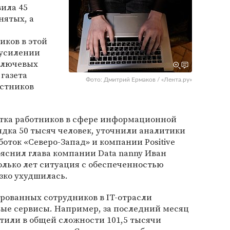
вила 45
нятых, а
ков в этой
 усилении
 ключевых
газета
Фото: Дмитрий Ермаков / «Лента.ру»
астников
тка работников в сфере информационной
ядка 50 тысяч человек, уточнили аналитики
оток «Северо-Запад» и компании Positive
пояснил глава компании Data nanny Иван
олько лет ситуация с обеспеченностью
зко ухудшилась.
рованных сотрудников в IT-отрасли
ые сервисы. Например, за последний месяц
стили в общей сложности 101,5 тысячи