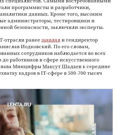
ых специалистов. Самыми востребованными
тали программисты и разработчики,
аналитики данных. Кроме того, высоким
ные администраторы, тестировщики и
ной безопасности, заключили эксперты.
IT-отрасли ранее
заявлял
и гендиректор
анислав Иодковский. По его словам,
анных сотрудников наблюдается во всех
в до работников в сфере искусственного
, глава Минцифры
Максут Шадаев
к середине
хватку кадров в IT-сфере в 500-700 тысяч