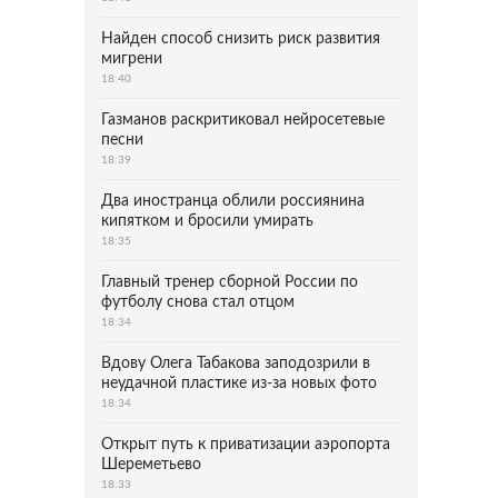
Найден способ снизить риск развития
мигрени
18:40
Газманов раскритиковал нейросетевые
песни
18:39
Два иностранца облили россиянина
кипятком и бросили умирать
18:35
Главный тренер сборной России по
футболу снова стал отцом
18:34
Вдову Олега Табакова заподозрили в
неудачной пластике из-за новых фото
18:34
Открыт путь к приватизации аэропорта
Шереметьево
18:33