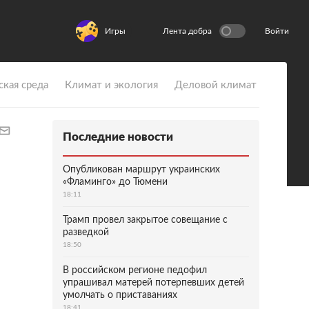
Игры
Лента добра
Войти
ская среда
Климат и экология
Деловой климат
Последние новости
Опубликован маршрут украинских
«Фламинго» до Тюмени
18:11
Трамп провел закрытое совещание с
разведкой
18:50
В российском регионе педофил
упрашивал матерей потерпевших детей
умолчать о приставаниях
18:41