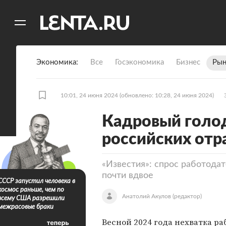
11
A
Экономика
Все
Госэкономика
Бизнес
Рын
10:01, 24 июня 2024
(обновлено: 10:28, 24 июня 2024)
Кадровый голод
российских отр
«Известия»: спрос работодат
почти вдвое
СССР запустил человека в
космос раньше, чем по
Анатолий Акулов
(редактор)
всему США разрешили
межрасовые браки
Весной 2024 года нехватка ра