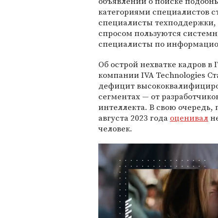
объявлений о поиске подобн
категориями специалистов с
специалисты техподдержки, 
спросом пользуются систем
специалисты по информацион
Об острой нехватке кадров в 
компании IVA Technologies Ст
дефицит высококвалифициров
сегментах — от разработчико
интеллекта. В свою очередь
августа 2023 года
оценивал
не
человек.