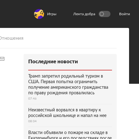
Игры
Лента добра
Войти
Отношения
Последние новости
Трамп запретил родильный туризм в
США. Первая попытка ограничить
получение американского гражданства
по праву рождения провалилась
07:46
Неизвестный ворвался в квартиру к
российской школьнице и напал на нее
08:04
Власти объявили о пожаре на складе в
Екатеринбурге и его последствиях после