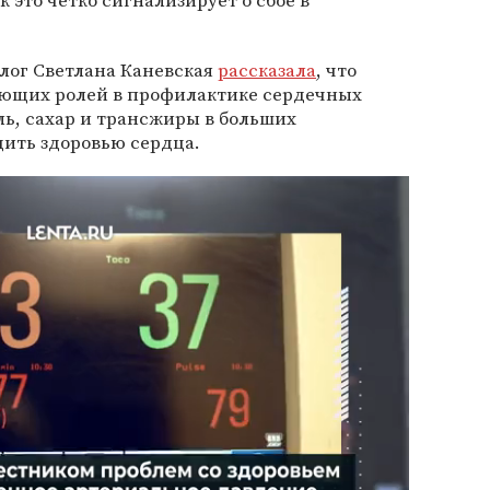
к это четко сигнализирует о сбое в
олог Светлана Каневская
рассказала
, что
ающих ролей в профилактике сердечных
оль, сахар и трансжиры в больших
дить здоровью сердца.