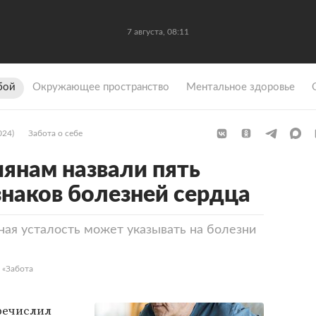
7 августа, 08:11
бой
Окружающее пространство
Ментальное здоровье
024)
Забота о себе
янам назвали пять
наков болезней сердца
ная усталость может указывать на болезни
 «Забота
речислил