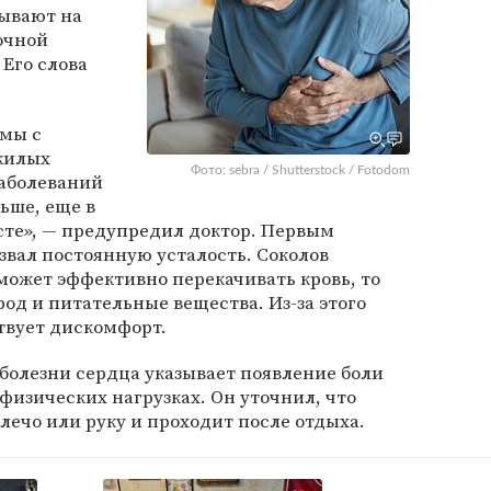
зывают на
очной
 Его слова
емы с
жилых
Фото: sebra / Shutterstock / Fotodom
заболеваний
ьше, еще в
сте», — предупредил доктор. Первым
вал постоянную усталость. Соколов
 может эффективно перекачивать кровь, то
д и питательные вещества. Из-за этого
ствует дискомфорт.
 болезни сердца указывает появление боли
физических нагрузках. Он уточнил, что
плечо или руку и проходит после отдыха.