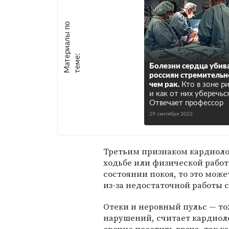
М
а
т
р
и
а
л
ы
п
о
т
е
м
е
е
:
Болезни сердца убив
россиян стремительн
чем рак.
Кто в зоне р
и как от них уберечьс
Отвечает профессор
29 сентября 2022
Третьим признаком кардиолог
ходьбе или физической работ
состоянии покоя, то это мож
из-за недостаточной работы 
Отеки и неровный пульс — т
нарушений, считает кардиол