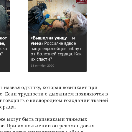
ают
«Вышел на улицу — и
ее,
умер»
Россияне вдвое
иска
чаще европейцев гибнут
я?
от болезней сердца. Как
их спасти?
18 октября 2020
 назвал одышку, которая возникает при
е. Если трудности с дыханием появляются в
ет говорить о кислородном голодании тканей
сердца.
оже могут быть признаками тяжелых
ог. При их появлении он рекомендовал