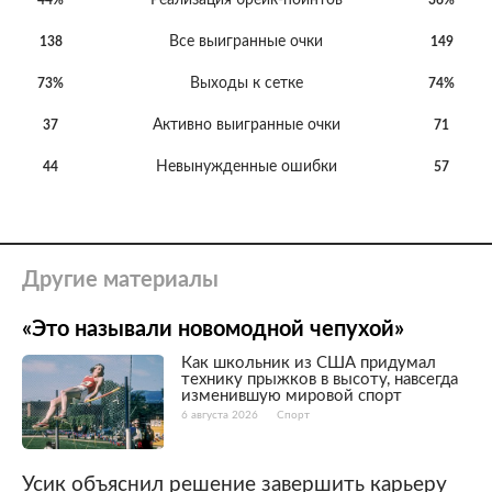
Реализация брейк-пойнтов
44%
36%
Все выигранные очки
138
149
Выходы к сетке
73%
74%
Активно выигранные очки
37
71
Невынужденные ошибки
44
57
Другие материалы
«Это называли новомодной чепухой»
Как школьник из США придумал
технику прыжков в высоту, навсегда
изменившую мировой спорт
6 августа 2026
Спорт
Усик объяснил решение завершить карьеру