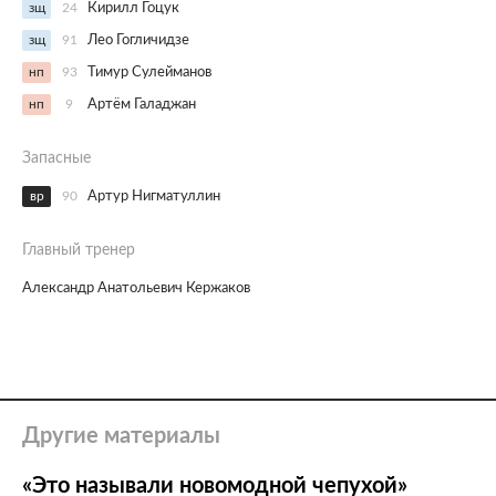
зщ
24
Кирилл Гоцук
зщ
91
Лео Гогличидзе
нп
93
Тимур Сулейманов
нп
9
Артём Галаджан
Запасные
вр
90
Артур Нигматуллин
Главный тренер
Александр Анатольевич Кержаков
Другие материалы
«Это называли новомодной чепухой»