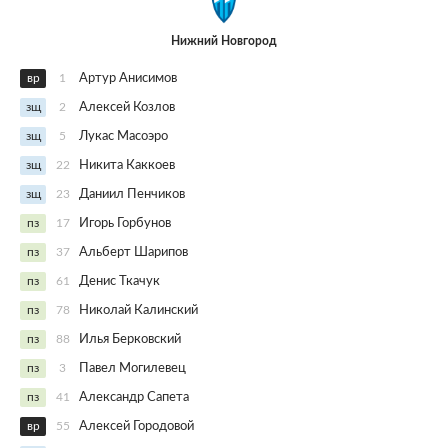
Нижний Новгород
вр
1
Артур Анисимов
зщ
2
Алексей Козлов
зщ
5
Лукас Масоэро
зщ
22
Никита Каккоев
зщ
23
Даниил Пенчиков
пз
17
Игорь Горбунов
пз
37
Альберт Шарипов
пз
61
Денис Ткачук
пз
78
Николай Калинский
пз
88
Илья Берковский
пз
3
Павел Могилевец
пз
41
Александр Сапета
вр
55
Алексей Городовой