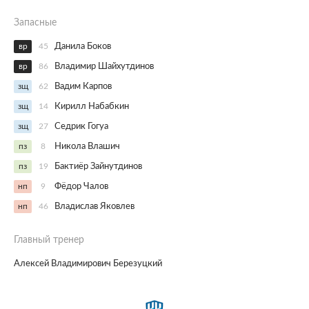
Запасные
вр
45
Данила Боков
вр
86
Владимир Шайхутдинов
зщ
62
Вадим Карпов
зщ
14
Кирилл Набабкин
зщ
27
Седрик Гогуа
пз
8
Никола Влашич
пз
19
Бактиёр Зайнутдинов
нп
9
Фёдор Чалов
нп
46
Владислав Яковлев
Главный тренер
Алексей Владимирович Березуцкий