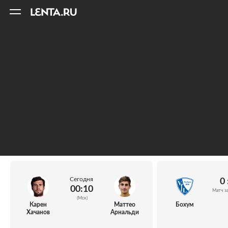
11
A
Сегодня
0 
00:10
Матч з
(Мск)
Карен
Маттео
Бохум
Хачанов
Арнальди