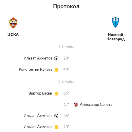
Протокол
ЦСКА
Нижний
Новгород
1-й тайм
Ильзат Ахметов
28'
Константин Кучаев
44'
2-й тайм
Виктор Васин
66'
67'
Александр Сапета
Ильзат Ахметов
86'
Ильзат Ахметов
90'