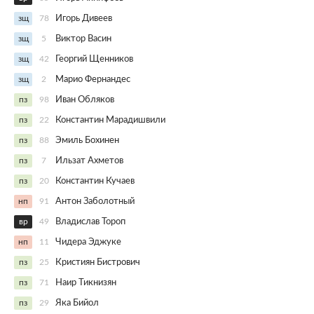
зщ
78
Игорь Дивеев
зщ
5
Виктор Васин
зщ
42
Георгий Щенников
зщ
2
Марио Фернандес
пз
98
Иван Обляков
пз
22
Константин Марадишвили
пз
88
Эмиль Бохинен
пз
7
Ильзат Ахметов
пз
20
Константин Кучаев
нп
91
Антон Заболотный
вр
49
Владислав Тороп
нп
11
Чидера Эджуке
пз
25
Кристиян Бистрович
пз
71
Наир Тикнизян
пз
29
Яка Бийол