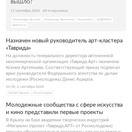
вышло?
17 сентября 2024
69-я параллель
Александра Урсуляк
Александр Вампилов
Норникель
ДУДИНКА
ИРКУТСК
Назначен новый руководитель арт-кластера
«Таврида»
На должность генерального директора автономной
некоммерческой организации «Таврида.Арт» назначена
Ксения Артемьева. Соответствующий приказ подписал
врио руководителя Федерального агентства по делам
молодежи (Росмолодежь) Денис Аширов.
16:58, 2 сентября 2024
Сергей Першин
Росмолодежь
Молодежные сообщества с сфере искусства
и кино представили первые проекты
В Крыму на базе академии творческих индустрий
«Меганом» (проект «Таврида.АРТ» от Росмолодежи)
прошли образовательные программы для молодежных