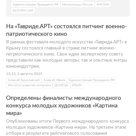
Администрация Президента РФ
Минкультуры России
АНГОЛА
БЕЛОРУССИЯ
На «Тавриде.АРТ» состоялся питчинг военно-
патриотического кино
В рамках фестиваля молодого искусства «Таврида.АРТ» в
Крыму состоялся главный в стране питчинг военно-
патриотического кино. Свои идеи экспертному совету
представили как молодые авторы, так и опытные мэтры
киноиндустрии.
23:13, 2 августа 2025
Алексей Гореславский
Алексей Жуков
Администрация Президента РФ
Институт развития интернета
ДОНЕЦК
КРЫМ
Определены финалисты международного
конкурса молодых художников «Картина
мира»
Опубликованы итоги Первого международного конкурса
молодых художников «Картина мира». На третьем этапе
отбора в результате рейтингового голосования