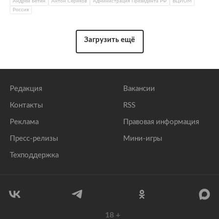
Андрей Бетин
Антон Сериков
Администрация Президента РФ
ВЦИОМ
Россия
Загрузить ещё
Редакция
Вакансии
Контакты
RSS
Реклама
Правовая информация
Пресс-релизы
Мини-игры
Техподдержка
18
+