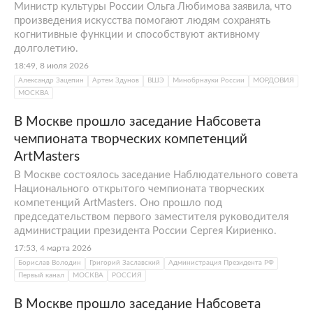
Министр культуры России Ольга Любимова заявила, что
произведения искусства помогают людям сохранять
когнитивные функции и способствуют активному
долголетию.
18:49, 8 июля 2026
Александр Зацепин
Артем Здунов
ВШЭ
Минобрнауки России
МОРДОВИЯ
МОСКВА
В Москве прошло заседание Набсовета
чемпионата творческих компетенций
ArtMasters
В Москве состоялось заседание Наблюдательного совета
Национального открытого чемпионата творческих
компетенций ArtMasters. Оно прошло под
председательством первого заместителя руководителя
администрации президента России Сергея Кириенко.
17:53, 4 марта 2026
Борислав Володин
Григорий Заславский
Администрация Президента РФ
Первый канал
МОСКВА
РОССИЯ
В Москве прошло заседание Набсовета