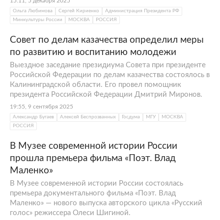
15:11, 5 декабря 2025
Ольга Любимова
Сергей Кириенко
Администрация Президента РФ
Минкультуры России
МОСКВА
РОССИЯ
Совет по делам казачества определил меры
по развитию и воспитанию молодежи
Выездное заседание президиума Совета при президенте
Российской Федерации по делам казачества состоялось в
Калининградской области. Его провел помощник
президента Российской Федерации Дмитрий Миронов.
19:55, 9 сентября 2025
Александр Бугаев
Алексей Беспрозванных
Госдума
МГУ
МОСКВА
РОССИЯ
В Музее современной истории России
прошла премьера фильма «Поэт. Влад
Маленко»
В Музее современной истории России состоялась
премьера документального фильма «Поэт. Влад
Маленко» — нового выпуска авторского цикла «Русский
голос» режиссера Олеси Шигиной.