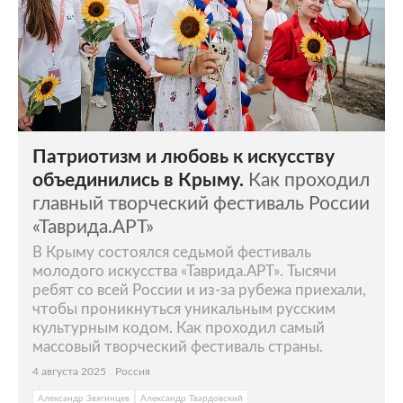
Патриотизм и любовь к искусству
объединились в Крыму.
Как проходил
главный творческий фестиваль России
«Таврида.АРТ»
В Крыму состоялся седьмой фестиваль
молодого искусства «Таврида.АРТ». Тысячи
ребят со всей России и из-за рубежа приехали,
чтобы проникнуться уникальным русским
культурным кодом. Как проходил самый
массовый творческий фестиваль страны.
4 августа 2025
Россия
Александр Звягинцев
Александр Твардовский