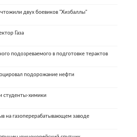
тожили двух боевиков "Хизбаллы"
ектор Газа
ого подозреваемого в подготовке терактов
воцировал подорожание нефти
и студенты-химики
ыв на газоперерабатывающем заводе
 запущен южнокорейский спутник