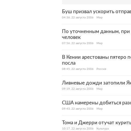
Буш призвал ускорить отпра
04:36, 22 августа 2006
Мир
По уточненным данным, при 
человек
07:56, 22 августа 2006
Мир
В Кении арестованы пятеро 
посла
08:45, 22 августа 2006
Россия
Ливневые дожди затопили Я
09:19, 22 августа 2006
Мир
США намерены добиться раз
09:43, 22 августа 2006
Мир
Тома и Джерри отучат курит
10:17, 22 августа 2006
Культура