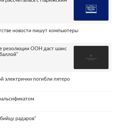
ия рассчиталась с Парижским
тстве новости пишут компьютеры
е резолюции ООН даст шанс
збаллой"
ой электрички погибли пятеро
фальсификатом
бийцу радаров"