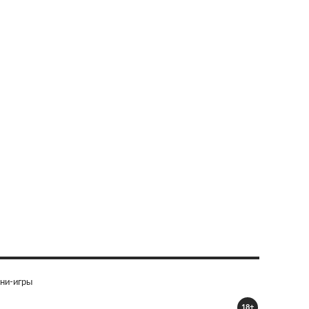
ни-игры
18+