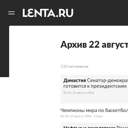
11
A
Архив 22 авгус
130 материалов
Династия
Сенатор-демокра
готовится к президентским
00:14, 22 августа 2006
Чемпионы мира по баскетбо
00:18, 22 августа 2006
Спорт