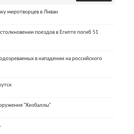
вку миротворцев в Ливан
столкновении поездов в Египте погиб 51
подозреваемых в нападении на российского
кутск
оружения "Хизбаллы"
ь