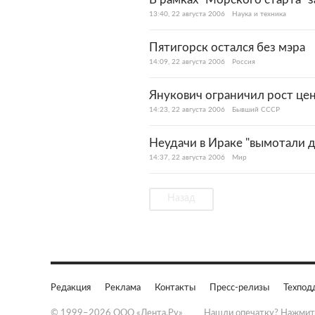
13:40, 22 августа 2006
Наука и техника
Пятигорск остался без мэра
14:09, 22 августа 2006
Россия
Янукович ограничил рост цен
14:23, 22 августа 2006
Бывший СССР
Неудачи в Ираке "вымотали 
14:37, 22 августа 2006
Мир
Назад
Редакция
Реклама
Контакты
Пресс-релизы
Техпод
© 1999–2026 ООО «Лента.Ру»
Нашли опечатку? Нажмит