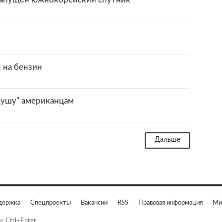
 на бензин
душу" американцам
Дальше
держка
Спецпроекты
Вакансии
RSS
Правовая информация
Ми
е
Ctrl+Enter