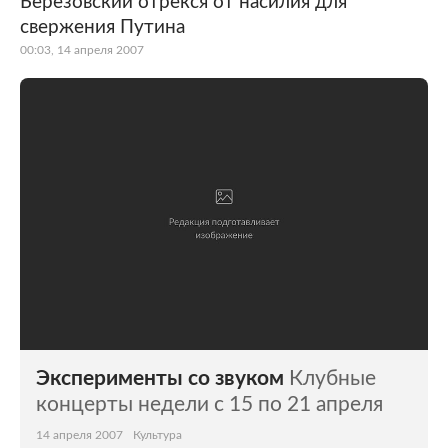
Березовский отрекся от насилия для
свержения Путина
Мир
Бывший СССР
00:03, 14 апреля 2007
Экономика
Силовые структуры
Наука и техника
Спорт
Культура
Интернет и СМИ
Ценности
Путешествия
Из жизни
Среда обитания
Забота о себе
Авто
Эксперименты со звуком
Клубные
концерты недели с 15 по 21 апреля
14 апреля 2007
Культура