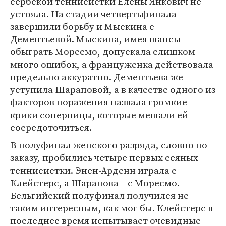
сербской теннисистки Елены Янкович не
устояла. На стадии четвертьфинала
завершили борьбу и Мыскина с
Дементьевой. Мыскина, имея шансы
обыграть Моресмо, допускала слишком
много ошибок, а француженка действовала
предельно аккуратно. Дементьева же
уступила Шараповой, а в качестве одного из
факторов поражения назвала громкие
крики соперницы, которые мешали ей
сосредоточиться.
В полуфинал женского разряда, словно по
заказу, пробились четыре первых сеяных
теннисистки. Энен-Арденн играла с
Клейстерс, а Шарапова – с Моресмо.
Бельгийский полуфинал получился не
таким интересным, как мог бы. Клейстерс в
последнее время испытывает очевидные