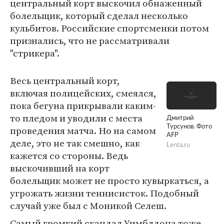
центральный корт выскочил обнаженный
болельщик, который сделал несколько
кульбитов. Российские спортсменки потом
признались, что не рассматривали
"стрикера".
Весь центральный корт,
включая полицейских, смеялся,
пока бегуна прикрывали каким-
то пледом и уводили с места
Дмитрий
Турсунов. Фото
проведения матча. Но на самом
AFP
деле, это не так смешно, как
Lenta.ru
кажется со стороны. Ведь
выскочивший на корт
болельщик может не просто кувыркаться, а
угрожать жизни теннисисток. Подобный
случай уже был с Моникой Селеш.
Самый громкий скандал Уимблдона тоже