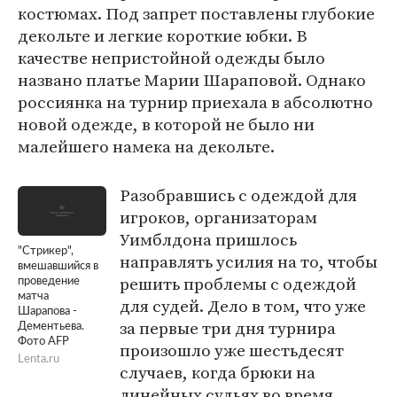
костюмах. Под запрет поставлены глубокие
декольте и легкие короткие юбки. В
качестве непристойной одежды было
названо платье Марии Шараповой. Однако
россиянка на турнир приехала в абсолютно
новой одежде, в которой не было ни
малейшего намека на декольте.
Разобравшись с одеждой для
игроков, организаторам
Уимблдона пришлось
"Стрикер",
направлять усилия на то, чтобы
вмешавшийся в
решить проблемы с одеждой
проведение
матча
для судей. Дело в том, что уже
Шарапова -
за первые три дня турнира
Дементьева.
Фото AFP
произошло уже шестьдесят
Lenta.ru
случаев, когда брюки на
линейных судьях во время