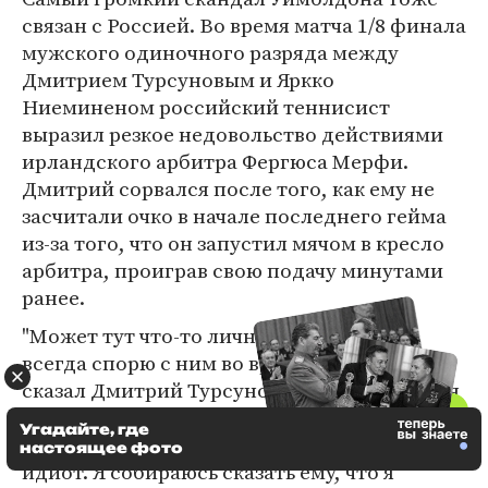
связан с Россией. Во время матча 1/8 финала
мужского одиночного разряда между
Дмитрием Турсуновым и Яркко
Ниеминеном российский теннисист
выразил резкое недовольство действиями
ирландского арбитра Фергюса Мерфи.
Дмитрий сорвался после того, как ему не
засчитали очко в начале последнего гейма
из-за того, что он запустил мячом в кресло
арбитра, проиграв свою подачу минутами
ранее.
"Может тут что-то личное, потому что я
всегда спорю с ним во время матчей, -
сказал Дмитрий Турсунов после поражения
со счетом 7:5, 6:4, 6:7, 6:7, 9:7. - Я думаю, что
Угадайте, где
он ужасен. Если человек идиот - то он
настоящее фото
идиот. Я собираюсь сказать ему, что я