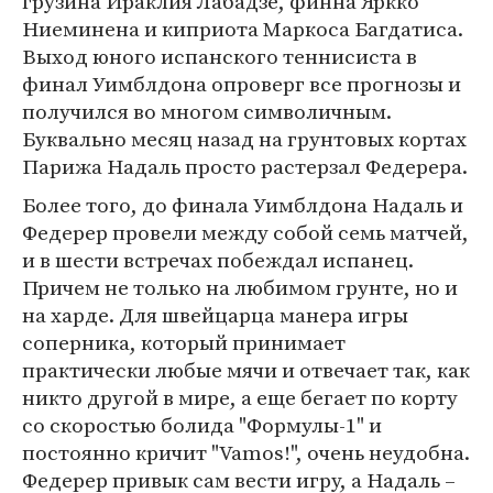
грузина Ираклия Лабадзе, финна Яркко
Ниеминена и киприота Маркоса Багдатиса.
Выход юного испанского теннисиста в
финал Уимблдона опроверг все прогнозы и
получился во многом символичным.
Буквально месяц назад на грунтовых кортах
Парижа Надаль просто растерзал Федерера.
Более того, до финала Уимблдона Надаль и
Федерер провели между собой семь матчей,
и в шести встречах побеждал испанец.
Причем не только на любимом грунте, но и
на харде. Для швейцарца манера игры
соперника, который принимает
практически любые мячи и отвечает так, как
никто другой в мире, а еще бегает по корту
со скоростью болида "Формулы-1" и
постоянно кричит "Vamos!", очень неудобна.
Федерер привык сам вести игру, а Надаль –