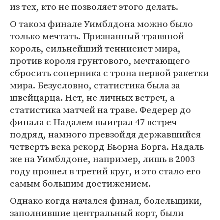
из тех, кто не позволяет этого делать.
О таком финале Уимблдона можно было
только мечтать. Признанный травяной
король, сильнейший теннисист мира,
против короля грунтового, мечтающего
сбросить соперника с трона первой ракетки
мира. Безусловно, статистика была за
швейцарца. Нет, не личных встреч, а
статистика матчей на траве. Федерер до
финала с Надалем выиграл 47 встреч
подряд, намного превзойдя державшийся
четверть века рекорд Бьорна Борга. Надаль
же на Уимблдоне, например, лишь в 2003
году прошел в третий круг, и это стало его
самым большим достижением.
Однако когда начался финал, болельщики,
заполнившие центральный корт, были