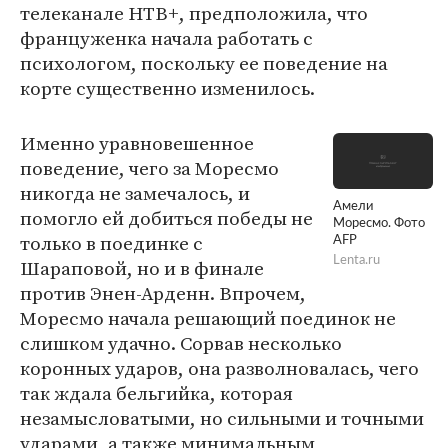
телеканале НТВ+, предположила, что
француженка начала работать с
психологом, поскольку ее поведение на
корте существенно изменилось.
Именно уравновешенное
поведение, чего за Моресмо
никогда не замечалось, и
Амели
помогло ей добиться победы не
Моресмо. Фото
только в поединке с
AFP
Lenta.ru
Шараповой, но и в финале
против Энен-Арденн. Впрочем,
Моресмо начала решающий поединок не
слишком удачно. Сорвав несколько
коронных ударов, она разволновалась, чего
так ждала бельгийка, которая
незамысловатыми, но сильными и точными
ударами, а также минимальным