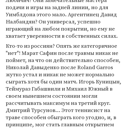
Любичич? Они замечательные мастера
подачи и игры на задней линии, но для
Уимблдона этого мало. Аргентинец Давид
Налбандян? Он универсал, успешно
играющий на любом покрытии, но ему не
хватает уверенности в собственных силах.
Кто-то из россиян? Опять же категоричное
"нет"! Марат Сафин после травмы никак не
поймет, на что он действительно способен,
Николай Давыденко после Roland Garros
жутко устал и никак не может нормально
сыграть хотя бы один матч. Игорь Куницын,
Теймураз Габашвили и Михаил Южный в
своем нынешнем состоянии могли
рассчитывать максимум на третий круг.
Дмитрий Турсунов… Этот теннисист на
траве способен обыграть кого угодно, и, в
принципе, мог стать главным открытием