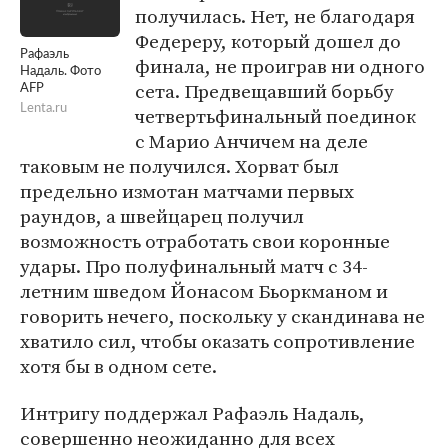
получилась. Нет, не благодаря
Федереру, который дошел до
Рафаэль
финала, не проиграв ни одного
Надаль. Фото
сета. Предвещавший борьбу
AFP
Lenta.ru
четвертьфинальный поединок
с Марио Анчичем на деле
таковым не получился. Хорват был
предельно измотан матчами первых
раундов, а швейцарец получил
возможность отработать свои коронные
удары. Про полуфинальный матч с 34-
летним шведом Йонасом Бьоркманом и
говорить нечего, поскольку у скандинава не
хватило сил, чтобы оказать сопротивление
хотя бы в одном сете.
Интригу поддержал Рафаэль Надаль,
совершенно неожиданно для всех