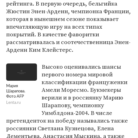
рейтинга. В первую очередь, бельгийка
Жюстин Энен-Арденн, чемпионка Франции,
которая в нынешнем сезоне показывает
впечатляющую игру на всех типах
покрытий. В качестве фаворитки
рассматривалась и соотечественница Энен-
Арденн Ким Клейстерс.
Высоко оценивались шансы
первого номера мировой
классификации француженки
Мария
Амели Моресмо. Букмекеры
Шарапова.
верили и в россиянку Марию
Фото AFP
Lenta.ru
Шарапову, чемпионку
Уимблдона-2004. В числе
претенденток на победу назывались также
россиянки Светлана Кузнецова, Елена
Дементьева, Анастасия Мыскина, а также