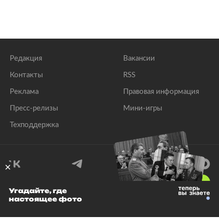
Редакция
Вакансии
Контакты
RSS
Реклама
Правовая информация
Пресс-релизы
Мини-игры
Техподдержка
18
+
Угадайте, где
настоящее фото
© 1999–2026 Все права защищены.
ООО «Лента.Ру»