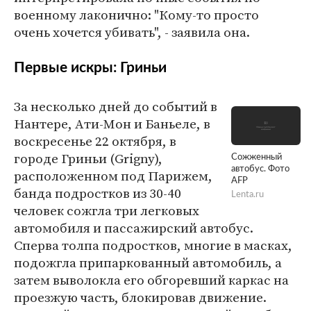
военному лаконично: "Кому-то просто
очень хочется убивать", - заявила она.
Первые искры: Гриньи
За несколько дней до событий в
Нантере, Ати-Мон и Баньеле, в
воскресенье 22 октября, в
городе Гриньи (Grigny),
Сожженный
автобус. Фото
расположенном под Парижем,
AFP
банда подростков из 30-40
Lenta.ru
человек сожгла три легковых
автомобиля и пассажирский автобус.
Сперва толпа подростков, многие в масках,
подожгла припаркованный автомобиль, а
затем выволокла его обгоревший каркас на
проезжую часть, блокировав движение.