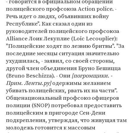
- говорится в официальном обращении
полицейского профсоюза Action police. -
Речь идет о людях, объявивших войну
Республике". Как сказал один из
руководителей полицейского профсоюза
Alliance Лоик Лекуплие (Loic Lecouplier):
"Полицейские ходят по лезвию бритвы". "За
последние месяцы ситуация значительно
ухудшилась, - заявил, со своей стороны,
другой член объединения Бруно Бешицца
(Bruno Beschizza). - Они
[погромщики. -
Прим. Ленты.ру]
одержимы желанием
убивать полицейских, рвать их на части".
Общенациональный профсоюз офицеров
полиции (SNOP) потребовал предоставить
полицейским в пригороде Сен-Дени
подкрепления, утверждая, что живущая там
молодежь готовится к массовым