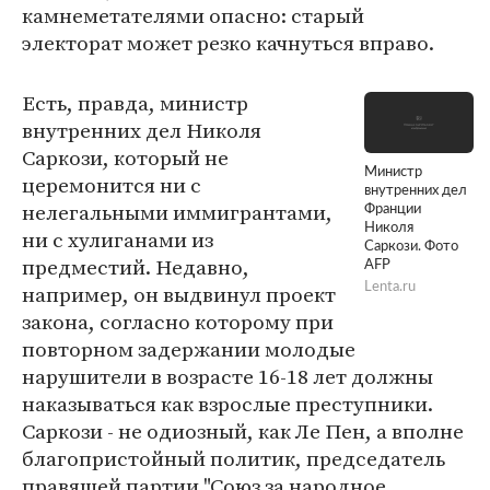
камнеметателями опасно: старый
электорат может резко качнуться вправо.
Есть, правда, министр
внутренних дел Николя
Саркози, который не
Министр
церемонится ни с
внутренних дел
нелегальными иммигрантами,
Франции
Николя
ни с хулиганами из
Саркози. Фото
предместий. Недавно,
AFP
например, он выдвинул проект
Lenta.ru
закона, согласно которому при
повторном задержании молодые
нарушители в возрасте 16-18 лет должны
наказываться как взрослые преступники.
Саркози - не одиозный, как Ле Пен, а вполне
благопристойный политик, председатель
правящей партии "Союз за народное