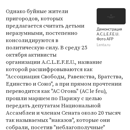
Однако буйные жители
пригородов, которых
предлагается считать детьми
Демонстрация
неразумными, постепенно
A.C.L.E.F.E.U.
консолидируются в
Фото AFP
Lenta.ru
политическую силу. В среду 25
октября активисты
организации A.C.L.E.F.E.U., название
которой расшифровываются как
"Ассоциация Свободы, Равенства, Братства,
Единство и Союз", а при прямом прочтении
переводится как "АС Огонь" (AC le feu),
прошли маршем по Парижу с целью
передать депутатам Национальной
Ассамблеи и членам Сената около 20 тысяч
так называемых "наказов", которые они
собрали, посетив "неблагополучные"