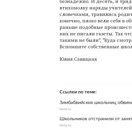
безнадежно. И десять, и трид
втихомолку наряды учителей
словечками, травились роди
конечно, плохо вели себя в 
раньше подобные происшеств
них не писали газеты. Так чт
такими не были", "Куда смотр
Вспомните собственные шко
Юлия Савицкая
Ссылки по теме
Зимбабвийских школьниц обвини
lenta.ru
Школьников отстранили от занят
lenta.ru