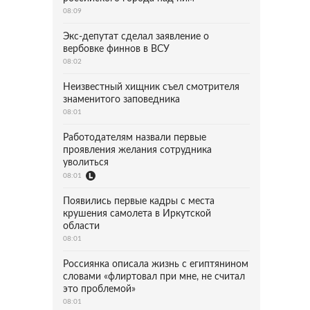
08:09
Экс-депутат сделал заявление о
вербовке финнов в ВСУ
08:02
Неизвестный хищник съел смотрителя
знаменитого заповедника
08:01
Работодателям назвали первые
проявления желания сотрудника
уволиться
08:01
Появились первые кадры с места
крушения самолета в Иркутской
области
08:01
Россиянка описала жизнь с египтянином
словами «флиртовал при мне, не считал
это проблемой»
08:01