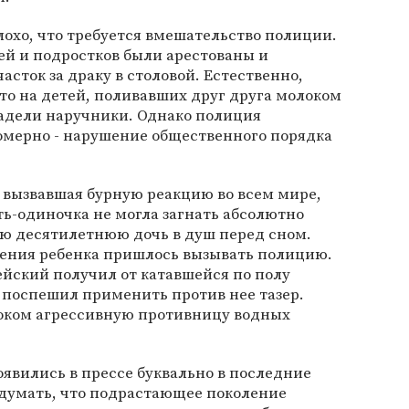
лохо, что требуется вмешательство полиции.
тей и подростков были арестованы и
сток за драку в столовой. Естественно,
то на детей, поливавших друг друга молоком
адели наручники. Однако полиция
омерно - нарушение общественного порядка
 вызвавшая бурную реакцию во всем мире,
ть-одиночка не могла загнать абсолютно
ю десятилетнюю дочь в душ перед сном.
рения ребенка пришлось вызывать полицию.
йский получил от катавшейся по полу
о поспешил применить против нее тазер.
шоком агрессивную противницу водных
явились в прессе буквально в последние
 думать, что подрастающее поколение