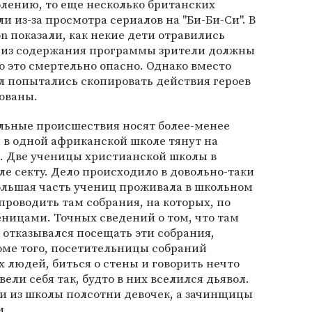
ению, то еще несколько британских
 из-за просмотра сериалов на "Би-Би-Си". В
ion показали, как некие дети отравились
 из содержания программы зрители должны
о это смертельно опасно. Однако вместо
ол попытались скопировать действия героев
ованы.
ольные происшествия носят более-менее
 в одной африканской школе тянут на
. Две ученицы христианской школы в
ле секту. Дело происходило в довольно-таки
ольшая часть учениц проживала в школьном
роводить там собрания, на которых, по
еницами. Точных сведений о том, что там
о отказывался посещать эти собрания,
оме того, посетительницы собраний
х людей, биться о стены и говорить нечто
вели себя так, будто в них вселился дьявол.
и из школы полсотни девочек, а зачинщицы
и.