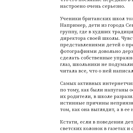
настроено очень серьезно.
Ученики британских школ тож
Например, дети из города Се
группу, где в худших традиц
директора своей школы. Чувс
представлениями детей о пре
фотографиями довольно дерз
сделать собственные упражн
глаз, школьники не подумали
читала все, что о ней написа
Самых активных интернетчик
по тому, как были напуганы 
их родители, в школе разраз
истинные причины неприязни
том, как она выглядит, а в ее
Кстати, если в поведении д
светских колонок в газетах 