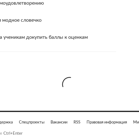
амоудовлетворению
и модное словечко
 ученикам докупить баллы к оценкам
держка
Спецпроекты
Вакансии
RSS
Правовая информация
Ми
е
Ctrl+Enter