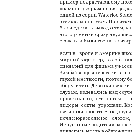
пример подрастающему покол
школьниц серьезно пострадали
одной из серий Waterloo Stat
этиловым спиртом. При этом
были сделать вывод о том, чт
этого ученики сразу двух шк
сюжета и были госпитализир
Если в Европе и Америке шк
мирный характер, то события
сценарий для фильма ужасов
Зимбабве организовали в шко
глухой местности, поэтому б
общежитии. Девочки начали п
слухам, издевались над соуч
происходило, нет, но тем, кт
лидеры "секты" угрожали. Кр
начинали бросаться на други
нечленораздельное - словом, 
Испуганные родители забрал
лишились места в общежити