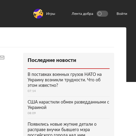
Игры
Лента добра
Войти
Последние новости
В поставках военных грузов НАТО на
Украину возникли трудности. Что об
этом известно?
07:14
США нарастили обмен разведданными с
Украиной
08:09
Появились новые жуткие детали о
расправе внучки бывшего мэра
российского города над ним