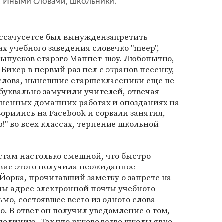
. Иными словами, школьники.
ассачусетсе был вынуждензапретить
х учебного заведения словечко "meep",
выпусков старого Маппет-шоу. Любопытно,
Бикер в первый раз пел с экранов песенку,
 слова, нынешние старшеклассники еще не
 буквально замучили учителей, отвечая
лненных домашних работах и опозданиях на
ворились на Facebook и сорвали занятия,
!" во всех классах, терпение школьной
стам настолько смешной, что быстро
вие этого получила неожиданное
орка, прочитавший заметку о запрете на
олы адрес электронной почты учебного
ьмо, состоявшее всего из одного слова -
о. В ответ он получил уведомление о том,
 полицию. Так что руководство школы явно