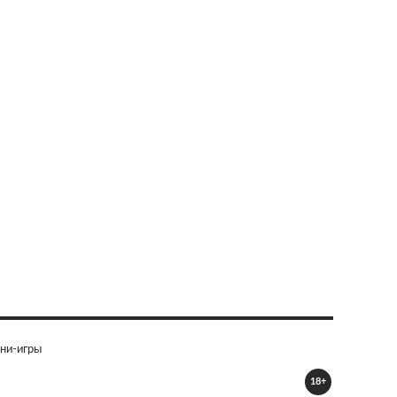
ни-игры
18+