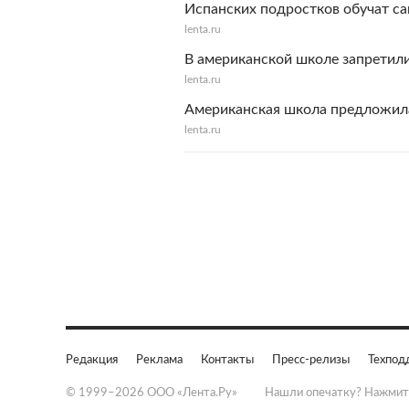
Испанских подростков обучат с
lenta.ru
В американской школе запретил
lenta.ru
Американская школа предложила
lenta.ru
Редакция
Реклама
Контакты
Пресс-релизы
Техпод
© 1999–2026 ООО «Лента.Ру»
Нашли опечатку? Нажмит