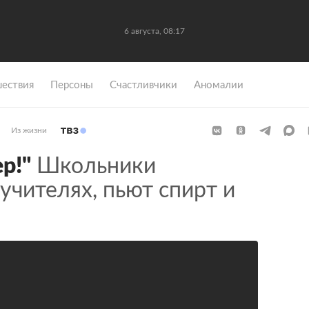
6 августа, 08:17
ествия
Персоны
Счастливчики
Аномалии
Из жизни
p!"
Школьники
учителях, пьют спирт и