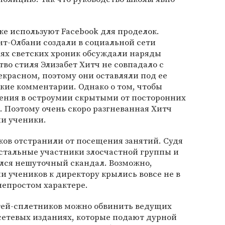
е используют Facebook для проделок.
нт-Олбани создали в социальной сети
иях светских хроник обсуждали наряды
тво стиля Элизабет Хитч не совпадало с
красном, поэтому они оставляли под ее
кие комментарии. Однако о том, чтобы
ения в остроумии скрытыми от посторонних
. Поэтому очень скоро разгневанная Хитч
ли ученики.
ов отстранили от посещения занятий. Судя
остальные участники злосчастной группы и
ился нешуточный скандал. Возможно,
 учеников к директору крылись вовсе не в
 непростом характере.
етей-сплетников можно обвинить ведущих
и сетевых изданиях, которые подают дурной