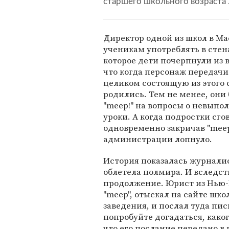
старшего школьного возраста"
Директор одной из школ в М
ученикам употреблять в стена
которое дети почерпнули из 
что когда персонаж передачи 
целиком состоящую из этого
родились. Тем не менее, они
"meep!" на вопросы о невыпо
уроки. А когда подростки сго
одновременно закричав "meep
администрации лопнуло.
История показалась журнали
облетела полмира. И вследст
продолжение. Юрист из Нью-Й
"meep", отыскал на сайте шк
заведения, и послал туда пис
попробуйте догадаться, каког
что его послание передано в