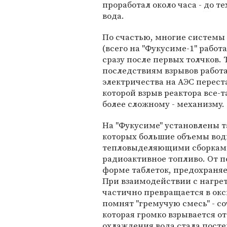
проработал около часа - до т
вода.
По счастью, многие системы 
(всего на "Фукусиме-1" работ
сразу после первых толчков.
последствиям взрывов работа
электричества на АЭС перест
которой взрыв реактора все-т
более сложному - механизму.
На "Фукусиме" установлены т
которых большие объемы вод
тепловыделяющими сборками
радиоактивное топливо. От п
форме таблеток, предохраняе
При взаимодействии с нагре
частично превращается в окс
помнят "гремучую смесь" - с
которая громко взрывается о
охлаждения вода стала посте