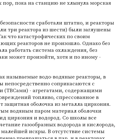
ех пор, пока на станцию не хлынула морская
безопасности сработали штатно, и реакторы
али три реактора из шести) были заглушены
 Так что катастрофических по своим
ющих реакторов не произошло. Однако без
ала работать система охлаждения, без
аки может произойти, хотя и по иному -
ак называемые водо-водяные реакторы, в
ы непосредственно соприкасаются с
 (ТВСами) - агрегатами, содержащими
овреждений топливо, спрессованное в
т защитная оболочка из металла циркония.
тым водяным паром материал оболочки
ид циркония и водород. Со школы все
очетание газообразных водорода и кислорода,
т малейшей искры. В отсутствие системы
пенно превращаться в пар, и в реакторах