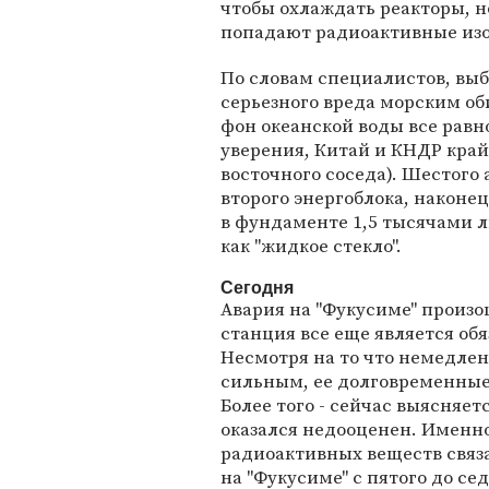
чтобы охлаждать реакторы, н
попадают радиоактивные из
По словам специалистов, выб
серьезного вреда морским о
фон океанской воды все равн
уверения, Китай и КНДР кра
восточного соседа). Шестого 
второго энергоблока, наконе
в фундаменте 1,5 тысячами л
как "жидкое стекло".
Сегодня
Авария на "Фукусиме" произо
станция все еще является об
Несмотря на то что немедле
сильным, ее долговременные
Более того - сейчас выясняет
оказался недооценен. Именно
радиоактивных веществ связ
на "Фукусиме" с пятого до се