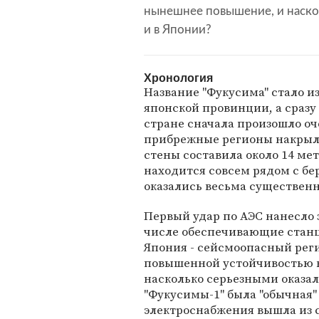
нынешнее повышение, и наско
и в Японии?
Хронология
Название "Фукусима" стало и
японской провинции, а сразу 
стране сначала произошло оч
прибрежные регионы накрыло
стены составила около 14 ме
находится совсем рядом с бе
оказались весьма существен
Первый удар по АЭС нанесло 
числе обеспечивающие станц
Япония - сейсмоопасный рег
повышенной устойчивостью к
насколько серьезными оказал
"Фукусимы-1" была "обычная"
электроснабжения вышла из с