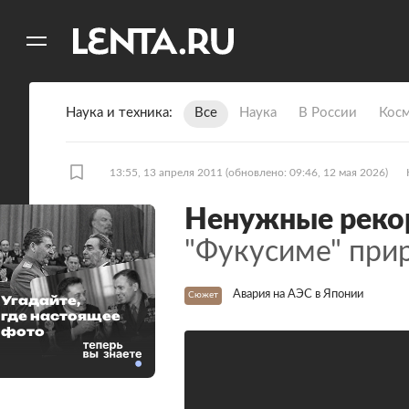
11
A
Наука и техника
Все
Наука
В России
Кос
13:55, 13 апреля 2011
(обновлено: 09:46, 12 мая 2026)
Ненужные рек
"Фукусиме" при
Авария на АЭС в Японии
Сюжет
Угадайте,
где настоящее
фото