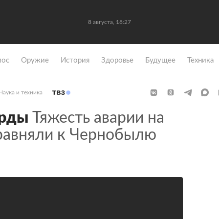
8 августа, 18:27
мос
Оружие
История
Здоровье
Будущее
Техника
Наука и техника
орды
Тяжесть аварии на
равняли к Чернобылю