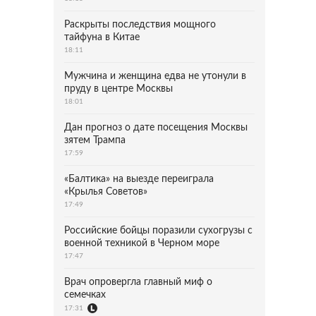
Раскрыты последствия мощного
тайфуна в Китае
18:11
Мужчина и женщина едва не утонули в
пруду в центре Москвы
18:01
Дан прогноз о дате посещения Москвы
зятем Трампа
17:59
«Балтика» на выезде переиграла
«Крылья Советов»
17:49
Российские бойцы поразили сухогрузы с
военной техникой в Черном море
17:47
Врач опровергла главный миф о
семечках
17:31