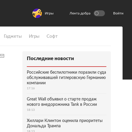
Игры
Лента добра
Войти
Гаджеты
Игры
Софт
Последние новости
Российские беспилотники поразили суда
обслуживавшей гитлеровскую Германию
компании
17:16
Great Wall объявил о старте продаж
нового внедорожника Tank в России
18:13
Хиллари Клинтон оценила приоритеты
Дональда Трампа
18:13