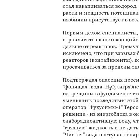
стал накапливаться водород
расти и мощность потенциаль
изобилии присутствует в возд
Первым делом специалисты, 
стравливать скапливающийся 
дальше от реакторов. "Гремуч
исключено, что при взрывах
реакторов (контайнменты), 
просачиваться за пределы эн
Подтверждая опасения пессим
"фонящая" вода. H
O, загряз
2
из трещины в фундаменте вто
уменьшить последствия этой
оператор "Фукусимы-1" Tepco
решение - из энергоблока в 
слаборадиоактивную воду, чт
"грязную" жидкость и не дат
"Чистая" вода поступает снар