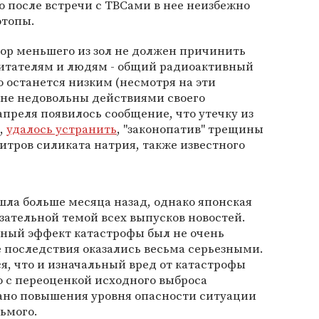
о после встречи с ТВСами в нее неизбежно
отопы.
ор меньшего из зол не должен причинить
битателям и людям - общий радиоактивный
о останется низким (несмотря на эти
йне недовольны действиями своего
апреля появилось сообщение, что утечку из
ц,
удалось устранить
, "законопатив" трещины
итров силиката натрия, также известного
шла больше месяца назад, однако японская
язательной темой всех выпусков новостей.
нный эффект катастрофы был не очень
 последствия оказались весьма серьезными.
ся, что и изначальный вред от катастрофы
 с переоценкой исходного выброса
ано повышения уровня опасности ситуации
дьмого.