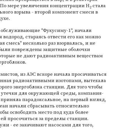
. По мере увеличения концентрации H
стала
2
ного взрыва - второй компонент смеси в
ухе.
обслуживающие "Фукусиму-1", начали
водород, стараясь отвести его как можно
ая смесь" несколько раз взорвалась, и не
 были повреждены защитные оболочки
которые не дают радиоактивным веществам
ергоблоков.
истов, из АЭС вскоре начала просачиваться
ненная радиоактивными изотопами, вытекала
рого энергоблока станции. Для того чтобы
 утечки для окружающей среды, компания-
 приняла парадоксальное, на первый взгляд,
океан начали сбрасывать относительно
обы освободить место под куда более
ь ей просочиться за пределы станции.
ужи - ее закачивают насосами для того,