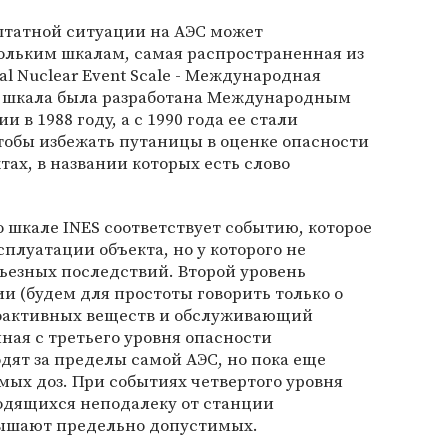
штатной ситуации на АЭС может
ольким шкалам, самая распространенная из
onal Nuclear Event Scale - Международная
а шкала была разработана Международным
 в 1988 году, а с 1990 года ее стали
тобы избежать путаницы в оценке опасности
тах, в названии которых есть слово
 шкале INES соответствует событию, которое
плуатации объекта, но у которого не
рьезных последствий. Второй уровень
ии (будем для простоты говорить только о
иоактивных веществ и обслуживающий
иная с третьего уровня опасности
ят за пределы самой АЭС, но пока еще
мых доз. При событиях четвертого уровня
одящихся неподалеку от станции
вышают предельно допустимых.