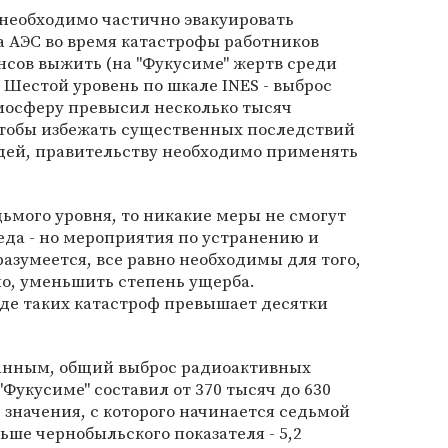
 необходимо частично эвакуировать
на АЭС во время катастрофы работников
сов выжить (на "Фукусиме" жертв среди
 Шестой уровень по шкале INES - выброс
мосферу превысил несколько тысяч
 чтобы избежать существенных последствий
ей, правительству необходимо применять
ьмого уровня, то никакие меры не смогут
еда - но мероприятия по устранению и
зумеется, все равно необходимы для того,
но, уменьшить степень ущерба.
де таких катастроф превышает десятки
анным, общий выброс радиоактивных
"Фукусиме" составил от 370 тысяч до 630
 значения, с которого начинается седьмой
ньше чернобыльского показателя - 5,2