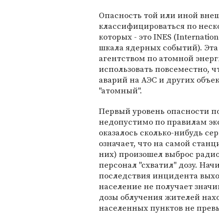
Опасность той или иной вне
классифицироваться по неск
которых - это INES (Internati
шкала ядерных событий). Эт
агентством по атомной энергии
использовать повсеместно, ч
аварий на АЭС и других объек
"атомный".
Первый уровень опасности по
недопустимо по правилам экс
оказалось сколько-нибудь се
означает, что на самой станц
них) произошел выброс рад
персонал "схватил" дозу. Нач
последствия инцидента выход
население не получает значи
дозы облучения жителей нах
населенных пунктов не пре