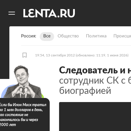
11
A
Россия
Все
Общество
Политика
Происше
19:54, 13 сентября 2012
(обновлено: 11:19, 1 июня 2026)
Следователь и 
сотрудник СК с 
биографией
Если бы Илон Маск тратил
по 1 млн долларов в день,
его состояние не
закончилось бы и через
2000 лет