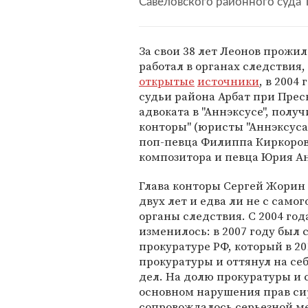
Савеловского районного суда 
За свои 38 лет Леонов прожил
работал в органах следствия,
открытые
источники
, в 2004
судьи района Арбат при Прес
адвоката в "Аннэксусе", полу
конторы" (юристы "Аннэксуса
поп-певца Филиппа Киркоров
композитора и певца Юрия Ан
Глава конторы Сергей Жорин
двух лет и едва ли не с сам
органы следствия. С 2004 год
изменилось: в 2007 году был
прокуратуре РФ, который в 2
прокуратуры и оттянул на се
дел. На долю прокуратуры и
основном нарушения прав сир
сопровождалось серьезной м