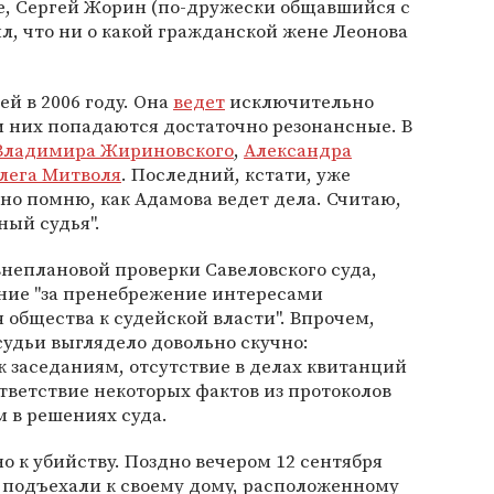
е, Сергей Жорин (по-дружески общавшийся с
, что ни о какой гражданской жене Леонова
.
ей в 2006 году. Она
ведет
исключительно
и них попадаются достаточно резонансные. В
Владимира Жириновского
,
Александра
лега Митволя
. Последний, кстати, уже
чно помню, как Адамова ведет дела. Считаю,
ный судья".
внеплановой проверки Савеловского суда,
ие "за пренебрежение интересами
 общества к судейской власти". Впрочем,
удьи выглядело довольно скучно:
 заседаниям, отсутствие в делах квитанций
тветствие некоторых фактов из протоколов
 в решениях суда.
 к убийству. Поздно вечером 12 сентября
 подъехали к своему дому, расположенному