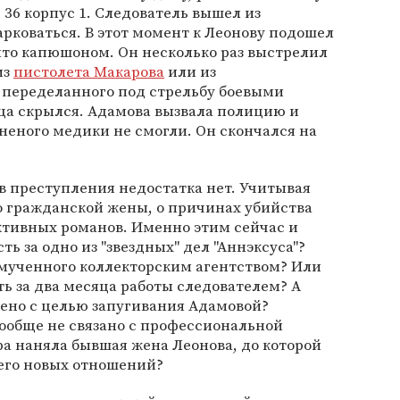
 36 корпус 1. Следователь вышел из
арковаться. В этот момент к Леонову подошел
ыто капюшоном. Он несколько раз выстрелил
из
пистолета Макарова
или из
 переделанного под стрельбу боевыми
ца скрылся. Адамова вызвала полицию и
неного медики не смогли. Он скончался на
ов преступления недостатка нет. Учитывая
о гражданской жены, о причинах убийства
ктивных романов. Именно этим сейчас и
 за одно из "звездных" дел "Аннэксуса"?
мученного коллекторским агентством? Или
ть за два месяца работы следователем? А
шено с целью запугивания Адамовой?
вообще не связано с профессиональной
а наняла бывшая жена Леонова, до которой
него новых отношений?