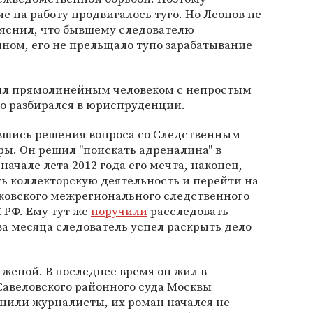
е на работу продвигалось туго. Но Леонов не
яснил, что бывшему следователю
ином, его не прельщало тупо зарабатывание
был прямолинейным человеком с непростым
шо разбирался в юриспруденции.
авшись решения вопроса со Следственным
ры. Он решил "поискать адреналина" в
начале лета 2012 года его мечта, наконец,
ть коллекторскую деятельность и перейти на
сковского межрегионального следственного
 РФ. Ему тут же
поручили
расследовать
ва месяца следователь успел раскрыть дело
 женой. В последнее время он жил в
Савеловского районного суда Москвы
снили журналисты, их роман начался не