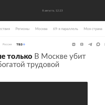
8 августа, 12:23
ствия
Регионы
Москва
69-я параллель
Моя страна
Россия
не только
В Москве убит
богатой трудовой