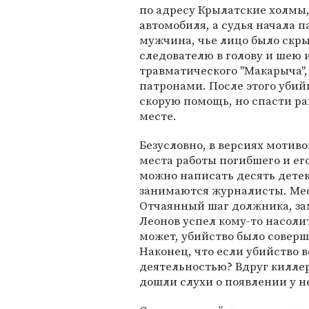
по адресу Крылатские холмы,
автомобиля, а судья начала п
мужчина, чье лицо было скр
следователю в голову и шею 
травматического "Макарыча",
патронами. После этого убий
скорую помощь, но спасти ра
месте.
Безусловно, в версиях мотив
места работы погибшего и ег
можно написать десять дете
занимаются журналисты. Месть
Отчаянный шаг должника, за
Леонов успел кому-то насоли
может, убийство было совер
Наконец, что если убийство 
деятельностью? Вдруг киллер
дошли слухи о появлении у 