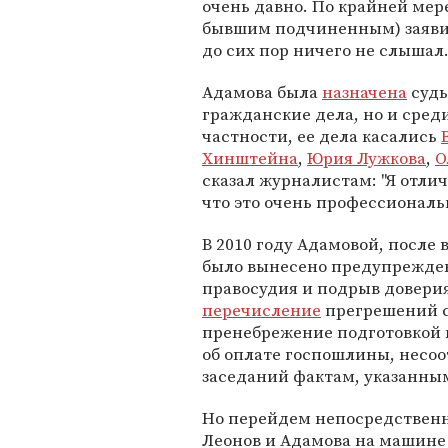
очень давно. По крайней мер
бывшим подчиненным) заявил
до сих пор ничего не слышал
Адамова была
назначена
судь
гражданские дела, но и сред
частности, ее дела касались
Хинштейна
,
Юрия Лужкова
,
О
сказал журналистам: "Я отли
что это очень профессиональ
В 2010 году Адамовой, после 
было вынесено предупрежден
правосудия и подрыв доверия
перечисление
прегрешений с
пренебрежение подготовкой к
об оплате госпошлины, несоо
заседаний фактам, указанным
Но перейдем непосредственно
Леонов и Адамова на машине