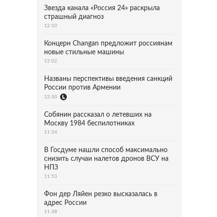
Звезда канала «Россия 24» раскрыла
страшный диагноз
12:10
Концерн Changan предложит россиянам
новые стильные машины
12:02
Названы перспективы введения санкций
России против Армении
12:00
Собянин рассказал о летевших на
Москву 1984 беспилотниках
11:54
В Госдуме нашли способ максимально
снизить случаи налетов дронов ВСУ на
НПЗ
11:53
Фон дер Ляйен резко высказалась в
адрес России
11:38