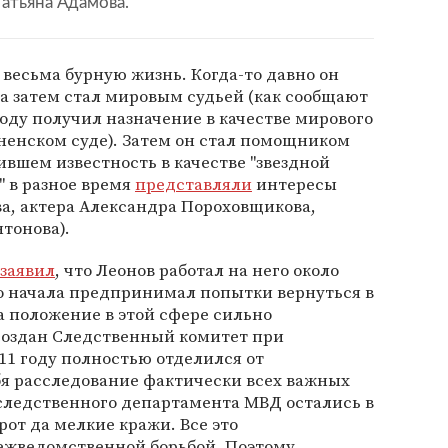
Татьяна Адамова.
 весьма бурную жизнь. Когда-то давно он
 а затем стал мировым судьей (как сообщают
 году получил назначение в качестве мирового
ненском суде). Затем он стал помощником
чившем известность в качестве "звездной
" в разное время
представляли
интересы
а, актера Александра Пороховщикова,
тонова).
заявил
, что Леонов работал на него около
ого начала предпринимал попытки вернуться в
а положение в этой сфере сильно
 создан Следственный комитет при
011 году полностью отделился от
бя расследование фактически всех важных
 следственного департамента МВД остались в
от да мелкие кражи. Все это
ежведомственной борьбой. Поэтому