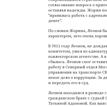
согласование вопроса о прием
оставлял надежды. Жорин по
"нравилась работа с адренал
денег".
По словам Жорина, Леонов 
характером, зато очень хоро
В 2011 году Леонов, не дожд
комитетом, ушел из адвокату
коллекторском агентстве. А в 
сбылась. Леонов смог остави
работу в Северный отдел Мо
управления на транспорте СК
некое дело о коррупции. За д
и передать его в суд.
Леонов находился в разводе с
гражданском браке с судьей 
Татьяной Адамовой. Как выя