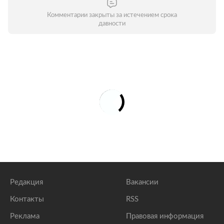
Комментарии закрыты за истечением срока
давности
Редакция
Вакансии
Контакты
RSS
Реклама
Правовая информация