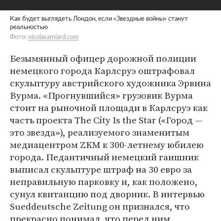
Как будет выглядеть Лондон, если «Звездные войны» станут
реальностью
Фото:
nicolasamiard.com
Безымянный офицер дорожной полиции
немецкого города Карлсруэ оштрафовал
скульптуру австрийского художника Эрвина
Вурма. «Прогнувшийся» грузовик Вурма
стоит на рыночной площади в Карлсруэ как
часть проекта The City Is the Star («Город —
это звезда»), реализуемого знаменитым
медиацентром ZKM к 300-летнему юбилею
города. Педантичный немецкий гаишник
выписал скульптуре штраф на 30 евро за
неправильную парковку и, как положено,
сунул квитанцию под дворник. В интервью
Sueddeutsche Zeitung он признался, что
прекрасно понимал, что перед ним