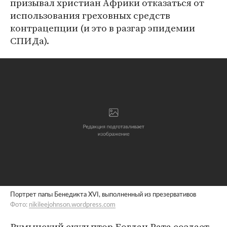
призывал христиан Африки отказаться от
использования греховных средств
контрацепции (и это в разгар эпидемии
СПИДа).
Портрет папы Бенедикта XVI, выполненный из презервативов
Фото:
nikileejohnson.wordpress.com
Румынский скульптор Богдан Рата создает