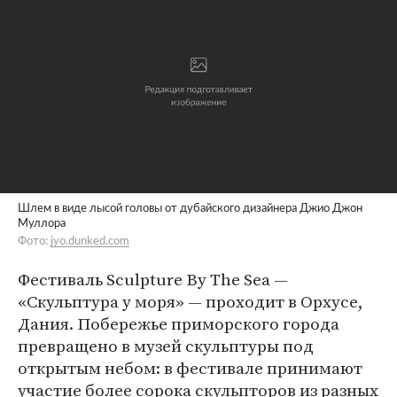
Шлем в виде лысой головы от дубайского дизайнера Джио Джон
Муллора
Фото:
jyo.dunked.com
Фестиваль Sculpture By The Sea —
«Скульптура у моря» — проходит в Орхусе,
Дания. Побережье приморского города
превращено в музей скульптуры под
открытым небом: в фестивале принимают
участие более сорока скульпторов из разных