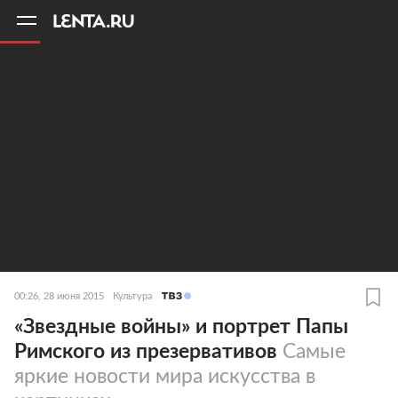
11
A
00:26, 28 июня 2015
Культура
«Звездные войны» и портрет Папы
Римского из презервативов
Самые
яркие новости мира искусства в