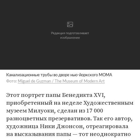
Канализационные трубы во дворе нью-йоркского MOMA
Фото:
Miguel de Guzman / The Museum of Modern Art
Этот портрет папы Бенедикта XVI,
приобретенный на неделе Художественным
музеем Милуоки, сделан из 17 000
разноцветных презервативов. Так его автор,
художница Ники Джонсон, отреагировала
на высказывания папы — тот неоднократно