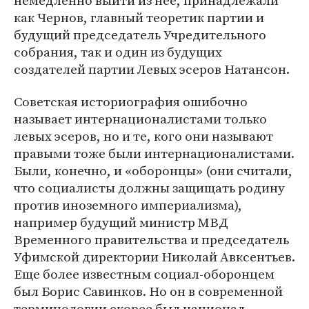
немедленно выйти из нее, принадлежали
как Чернов, главный теоретик партии и
будущий председатель Учредительного
собрания, так и один из будущих
создателей партии Левых эсеров Натансон.
Советская историография ошибочно
называет интернационалистами только
левых эсеров, но и те, кого они называют
правыми тоже были интернационалистами.
Были, конечно, и «оборонцы» (они считали,
что социалисты должны защищать родину
против иноземного империализма),
например будущий министр МВД
Временного правительства и председатель
Уфимской директории Николай Авксентьев.
Еще более известным социал-оборонцем
был Борис Савинков. Но он в современной
терминологии скорее был национал-