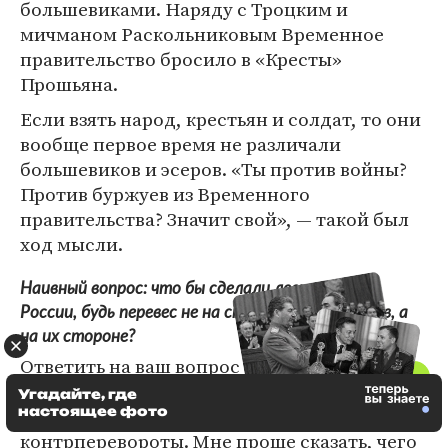
большевиками. Наряду с Троцким и
мичманом Раскольниковым Временное
правительство бросило в «Кресты»
Прошьяна.
Если взять народ, крестьян и солдат, то они
вообще первое время не различали
большевиков и эсеров. «Ты против войны?
Против буржуев из Временного
правительства? Значит свой», — такой был
ход мысли.
Наивный вопрос: что бы сделали левые эсеры в
России, будь перевес не на стороне большевиков, а
на их стороне?
Ответить на ваш вопрос очень сложно. Там
были миллионы обстоятельств и нюансов,
Угадайте, где
настоящее фото
бесконечные заговоры, перевороты и
контрперевороты. Мне проще сказать, чего