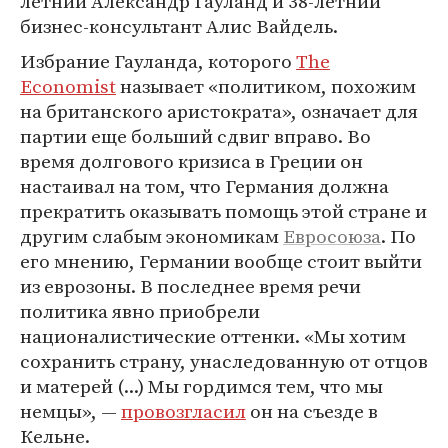
летний Александр Гауланд и 38-летний
бизнес-консультант Алис Вайдель.
Избрание Гауланда, которого
The
Economist
называет «политиком, похожим
на британского аристократа», означает для
партии еще больший сдвиг вправо. Во
время долгового кризиса в Греции он
настаивал на том, что Германия должна
прекратить оказывать помощь этой стране и
другим слабым экономикам
Евросоюза
. По
его мнению, Германии вообще стоит выйти
из еврозоны. В последнее время речи
политика явно приобрели
националистические оттенки. «Мы хотим
сохранить страну, унаследованную от отцов
и матерей (...) Мы гордимся тем, что мы
немцы», —
провозгласил
он на съезде в
Кельне.