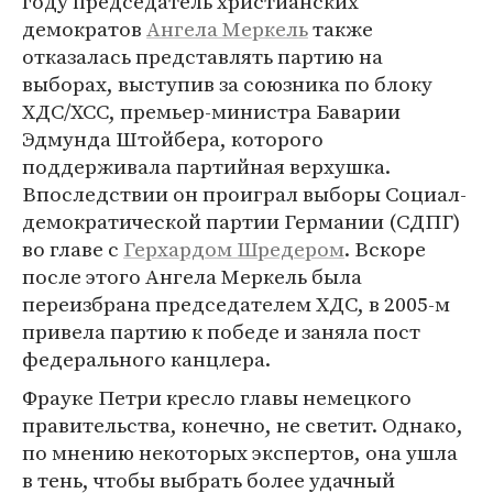
году председатель христианских
демократов
Ангела Меркель
также
отказалась представлять партию на
выборах, выступив за союзника по блоку
ХДС/ХСС, премьер-министра Баварии
Эдмунда Штойбера, которого
поддерживала партийная верхушка.
Впоследствии он проиграл выборы Социал-
демократической партии Германии (СДПГ)
во главе с
Герхардом Шредером
. Вскоре
после этого Ангела Меркель была
переизбрана председателем ХДС, в 2005-м
привела партию к победе и заняла пост
федерального канцлера.
Фрауке Петри кресло главы немецкого
правительства, конечно, не светит. Однако,
по мнению некоторых экспертов, она ушла
в тень, чтобы выбрать более удачный