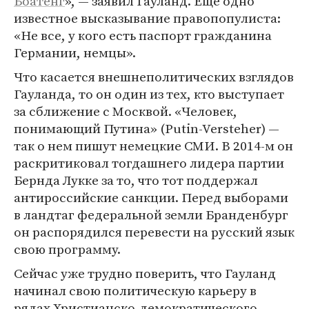
Боатенг
», — заявил Гауланд. Еще одно
известное высказывание правопопулиста:
«Не все, у кого есть паспорт гражданина
Германии, немцы».
Что касается внешнеполитических взглядов
Гауланда, то он один из тех, кто выступает
за сближение с Москвой. «Человек,
понимающий Путина» (Putin-Versteher) —
так о нем пишут немецкие СМИ. В 2014-м он
раскритиковал тогдашнего лидера партии
Бернда Лукке за то, что тот поддержал
антироссийские санкции. Перед выборами
в ландтаг федеральной земли Бранденбург
он распорядился перевести на русский язык
свою программу.
Сейчас уже трудно поверить, что Гауланд
начинал свою политическую карьеру в
рядах Христианско-демократического