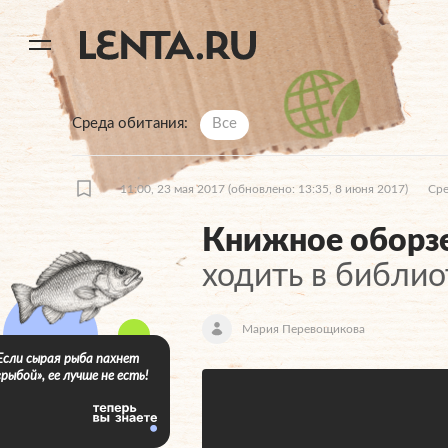
11
A
Среда обитания
Все
11:00, 23 мая 2017
(обновлено: 13:35, 8 июня 2017)
Сре
Книжное оборз
ходить в библио
Мария Перевощикова
Если сырая рыба пахнет
«рыбой», ее лучше не есть!