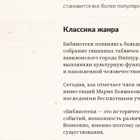
становится все более популяр
Классика жанра
Библиотеки появились больше
собрание глиняных табличек 
вавилонского города Ниппур.
выполняли культурную функц
и накопленной человечество
Сегодня, как отмечает член 
инвестиций Мария Болшакова,
последними бесплатными уч
«Библиотеки — это историче
событий, возможность различ
Возможно, именно поэтому он
существования.