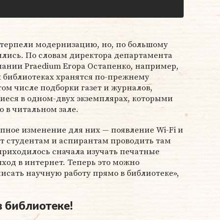
етерпели модернизацию, но, по большому
ились. По словам директора департамента
ании Praedium Егора Остапенко, например,
х библиотеках хранятся по-прежнему
ом числе подборки газет и журналов,
иеся в одном-двух экземплярах, которыми
о в читальном зале.
пное изменение для них — появление Wi-Fi и
яет студентам и аспирантам проводить там
приходилось сначала изучать печатные
ыход в интернет. Теперь это можно
писать научную работу прямо в библиотеке»,
в библиотеке!