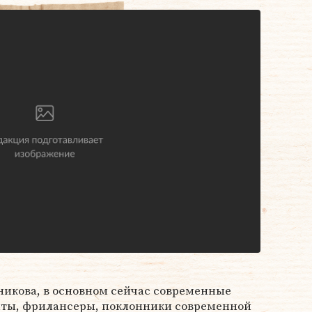
икова, в основном сейчас современные
нты, фрилансеры, поклонники современной