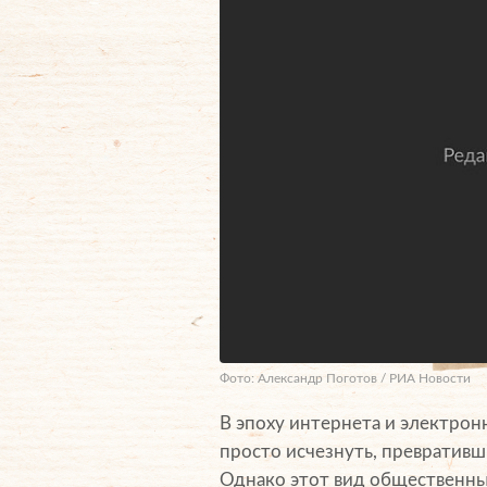
Фото: Александр Поготов / РИА Новости
В эпоху интернета и электрон
просто исчезнуть, превративш
Однако этот вид общественны