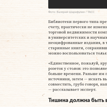
Фото: Валерий Шарифулин / ТАСС
Библиотеки первого типа пр
счету, практически не измен
торговой недвижимости комп
в университетских и научны
неоцифрованные издания, в т
старинные книги, сохранивш
можно воспользоваться тольк
«Единственное, пожалуй, кру
розеток у столов: это позвол
больше времени. Раньше им 
источники, затем — искать в
совместить, грубо говоря, на
— рассказывает эксперт.
Тишина должна быть 