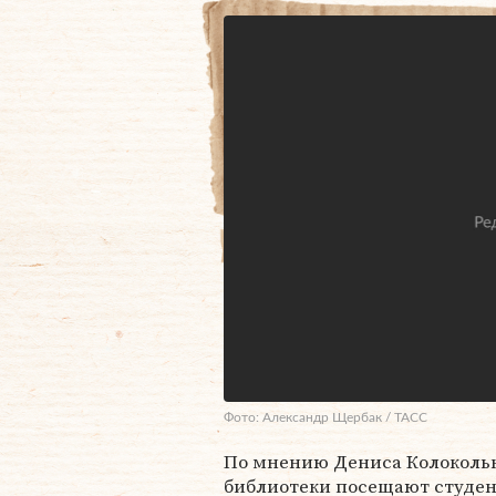
Фото: Александр Щербак / ТАСС
По мнению Дениса Колокольн
библиотеки посещают студе