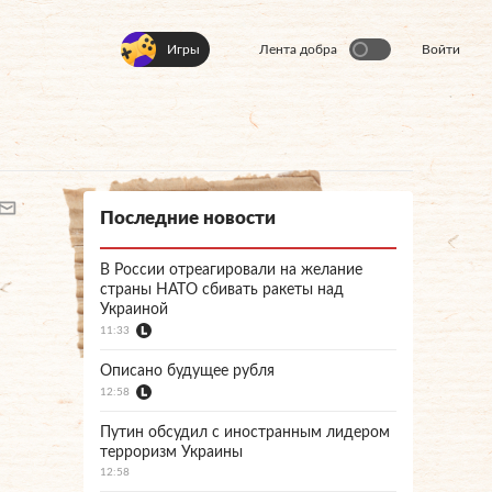
Игры
Лента добра
Войти
Последние новости
В России отреагировали на желание
страны НАТО сбивать ракеты над
Украиной
11:33
Описано будущее рубля
12:58
Путин обсудил с иностранным лидером
терроризм Украины
12:58