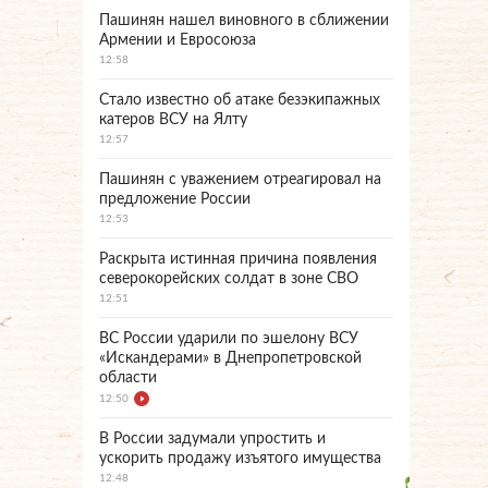
Пашинян нашел виновного в сближении
Армении и Евросоюза
12:58
Стало известно об атаке безэкипажных
катеров ВСУ на Ялту
12:57
Пашинян с уважением отреагировал на
предложение России
12:53
Раскрыта истинная причина появления
северокорейских солдат в зоне СВО
12:51
ВС России ударили по эшелону ВСУ
«Искандерами» в Днепропетровской
области
12:50
В России задумали упростить и
ускорить продажу изъятого имущества
12:48