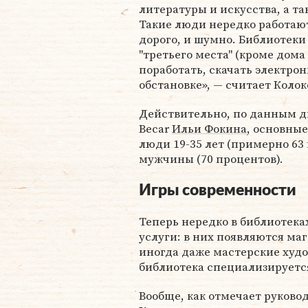
литературы и искусства, а т
Такие люди нередко работают
дорого, и шумно. Библиотеки
"третьего места" (кроме дома
поработать, скачать электро
обстановке», — считает Коло
Действительно, по данным д
Becar
Ильи Фокина
, основны
люди 19-35 лет (примерно 63 
мужчины (70 процентов).
Игры современности
Теперь нередко в библиотек
услуги: в них появляются ма
иногда даже мастерские худо
библиотека специализируется 
Вообще, как отмечает руково