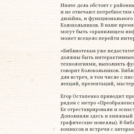
Иначе дела обстоят с районн
и не отвечают потребностям 
дизайна, и функционального
Колокольников
. В наше врем
могут быть «хранилищем инф
может всецело перейти инте
«Библиотекам уже недостато
должны быть интерактивны
технологиями, выполнять фу
говорит Колокольников. Библ
для встреч, в том числе с п
лекций, презентаций, мастер
Егор Остапенко приводит пр
рядом с метро «Преображенс
Ее отреставрировали и оснас
Дополнили здесь и книжный 
графические новеллы). В биб
комиксов и встречи с автора