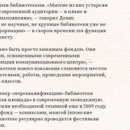
ыми библиотеками. «Многие из них устарели
современной аудитории — в плане и
 наполнения», — говорит
Денис
я не научные, не крупные библиотеки уже не
ормации» — в скором времени эта функция
рнету.
чно быть просто книжным фондом. Они
ми, оснащенными современными
нкции коммуникационного центра», —
иотеки нового поколения становятся местом
исателями, работы, проведения мероприятий,
-классов.
имер «переквалификации» библиотеки
кая площадь» в современную молодежную.
тили необходимой техникой еще в 2009 году.
фонд — комиксами, мангой (японские
лиотеке регулярно проводятся фестивали
ми.