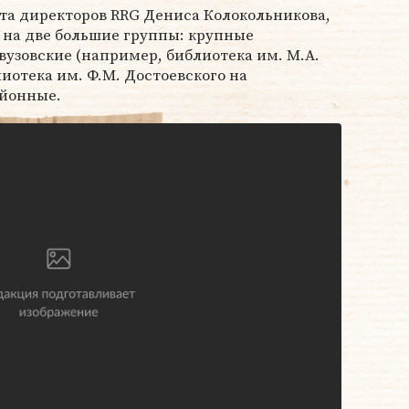
та директоров RRG Дениса Колокольникова,
 на две большие группы: крупные
вузовские (например, библиотека им. М.А.
иотека им. Ф.М. Достоевского на
айонные.