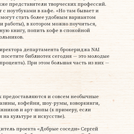
акже представители творческих профессий.
 с ноутбуками в кафе. «Но там бывает и
 могут стать более удобным вариантом
 и работы), в котором можно поучиться,
нную книгу, попить кофе в спокойной
кольников.
иректора департамента брокериджа NAI
е посетите библиотек сегодня — это молодые
процента). При этом большая часть из них —
ах предоставляются и совсем необычные
газины, кофейни, шоу-румы, коворкинги,
жников и арт-шопы (к примеру, если
на культуре и искусстве).
дитель проекта «Добрые соседи»
Сергей