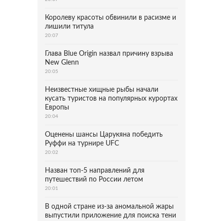
Королеву красоты обвинили в расизме и
лишили титула
20:07
Глава Blue Origin назвал причину взрыва
New Glenn
20:05
Неизвестные хищные рыбы начали
кусать туристов на популярных курортах
Европы
20:04
Оценены шансы Царукяна победить
Руффи на турнире UFC
20:02
Назван топ-5 направлений для
путешествий по России летом
20:01
В одной стране из-за аномальной жары
выпустили приложение для поиска тени