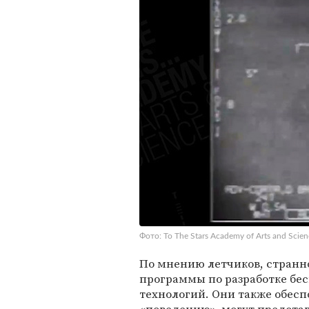
Фото: To The Stars Academy of Arts and Scien
По мнению летчиков, странно
программы по разработке бе
технологий. Они также обеспо