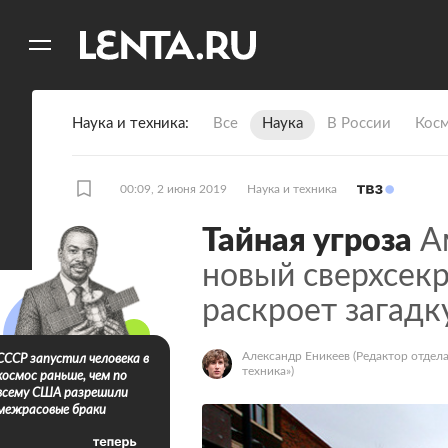
11
A
Наука и техника
Все
Наука
В России
Кос
00:09, 2 июня 2019
Наука и техника
Тайная угроза
Ам
новый сверхсек
раскроет загад
Александр Еникеев
(Редактор отдела
СССР запустил человека в
техника»)
космос раньше, чем по
всему США разрешили
межрасовые браки