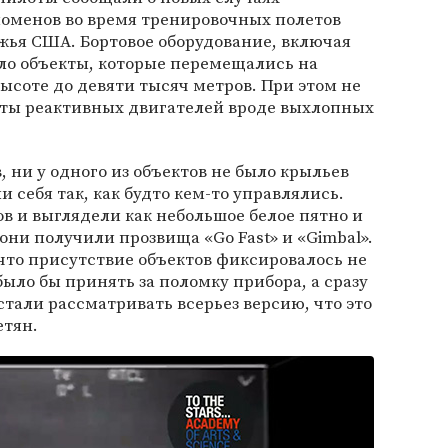
оменов во время тренировочных полетов
жья США. Бортовое оборудование, включая
ло объекты, которые перемещались на
высоте до девяти тысяч метров. При этом не
оты реактивных двигателей вроде выхлопных
, ни у одного из объектов не было крыльев
и себя так, как будто кем-то управлялись.
в и выглядели как небольшое белое пятно и
ни получили прозвища «Go Fast» и «Gimbal».
что присутствие объектов фиксировалось не
ыло бы принять за поломку прибора, а сразу
стали рассматривать всерьез версию, что это
етян.