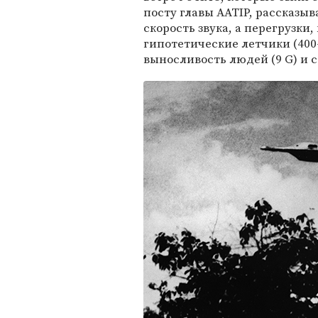
посту главы AATIP, рассказы
скорость звука, а перегрузк
гипотетические летчики (40
выносливость людей (9 G) и с