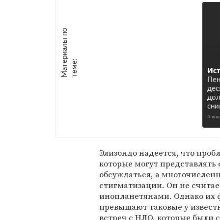
М
а
т
р
и
а
л
ы
п
о
т
е
м
е
е
:
Ист
Пен
дес
дол
сн
4 ян
Элизондо надеется, что про
которые могут представлять 
обсуждаться, а многочисленн
стигматизации. Он не считает
инопланетянами. Однако их 
превышают таковые у извест
встреч с НЛО, которые были 