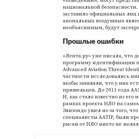
«поведению», могут представ
национальной безопасности.
заставило официальных лиц в
аномальных воздушных явлен
необъяснимым, будут засекр
Прошлые ошибки
«Лента.ру» уже писала, что 
программу идентификации пе
Advanced Aviation Threat Ident
частности исследовались ин
якобы заявляли, что у них ес
пришельцев. До 2011 года AATI
И, как стало известно из его
рамках проекта НЛО на само
Элизондо ушел из-за того, ч
специалисты AATIP, были пр
риски от НЛО никто не желал