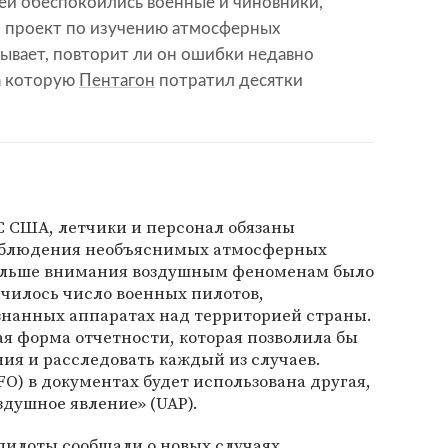
ей обеспокоились военные и чиновники,
 проект по изучению атмосферных
ывает, повторит ли он ошибки недавно
а которую
Пентагон
потратил десятки
»
С США, летчики и персонал обязаны
наблюдения необъяснимых атмосферных
больше внимания воздушным феноменам было
личилось число военных пилотов,
нанных аппаратах над территорией страны.
я форма отчетности, которая позволила бы
ия и расследовать каждый из случаев.
O) в документах будет использована другая,
душное явление» (UAP).
 пилоты сообщали о новых случаях