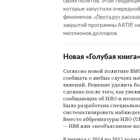
своих полетов. Этой тенденци
которые запустили очередной
феноменов.
«Лента.ру»
рассказ
закрытой программы AATIP, н
миллионов долларов.
Новая «Голубая книга
Согласно новой политике ВМ
сообщать о любых случаях 
явлений. Решение уделить 
сделано после того, как уве
сообщающих об НЛО и неопоз
Была разработана специальна
систематизировать наблюден
Вместо аббревиатуры НЛО (UF
— НВЯ или «необъяснимое воз
В период с 2014 по 2015 годы