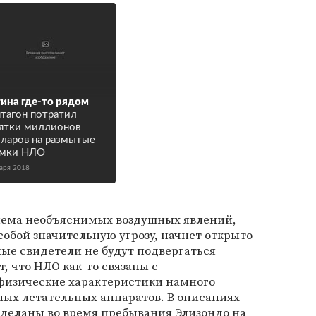
ина где-то рядом
тагон потратил
ятки миллионов
ларов на размытые
имки НЛО
варя 2018
блема необъяснимых воздушных явлений,
собой значительную угрозу, начнет открыто
ые свидетели не будут подвергаться
, что НЛО как-то связаны с
физические характеристики намного
ных летательных аппаратов. В описаниях
сделаны во время пребывания Элизондо на