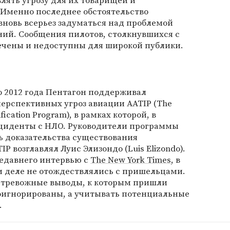
лять угрозу для их товарищей и
 Именно последнее обстоятельство
новь всерьез задуматься над проблемой
ий. Сообщения пилотов, столкнувшихся с
ечены и недоступны для широкой публики.
до 2012 года Пентагон поддерживал
рспективных угроз авиации AATIP (The
ification Program), в рамках которой, в
циденты с НЛО. Руководители программы
ть доказательства существования
P возглавлял Луис Элизондо (Luis Elizondo).
 недавнего интервью с
The New York Times
, в
м деле не отождествлялись с пришельцами.
то тревожные выводы, к которым пришли
оигнорированы, а учитывать потенциальные
.