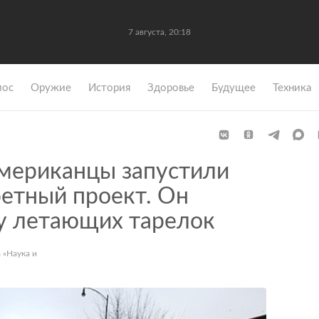
7 августа, 20:18
мос
Оружие
История
Здоровье
Будущее
Техника
ериканцы запустили
ретный проект. Он
ку летающих тарелок
 «Наука и