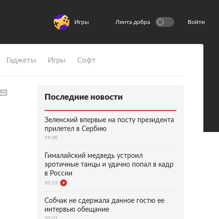
Игры
Лента добра
Войти
Гаджеты
Игры
Софт
Последние новости
Зеленский впервые на посту президента
прилетел в Сербию
19:00
Гималайский медведь устроил
эротичные танцы и удачно попал в кадр
в России
20:15
Собчак не сдержала данное гостю ее
интервью обещание
20:07