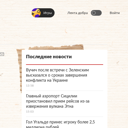
Игры
Лента добра
Войти
Последние новости
Вучич после встречи с Зеленским
высказался о сроках завершения
конфликта на Украине
13:58
Главный аэропорт Сицилии
приостановил прием рейсов из-за
извержения вулкана Этна
15:03
Гол Угальде принес игроку более 2,5
миллиона рублей