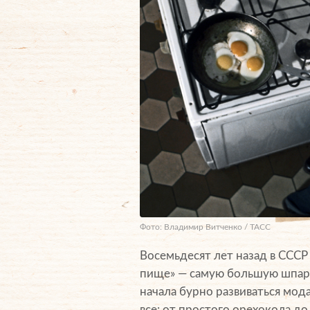
Фото: Владимир Витченко / ТАСС
Восемьдесят лет назад в СССР
пище» — самую большую шпарг
начала бурно развиваться мод
все: от простого орехокола 