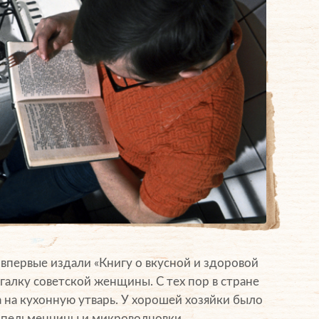
 впервые издали «Книгу о вкусной и здоровой
алку советской женщины. C тех пор в стране
а на кухонную утварь. У хорошей хозяйки было
до пельменницы и микроволновки