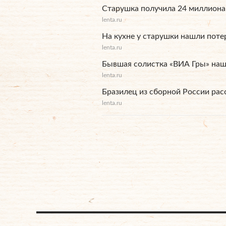
Старушка получила 24 миллиона 
lenta.ru
На кухне у старушки нашли пот
lenta.ru
Бывшая солистка «ВИА Гры» наш
lenta.ru
Бразилец из сборной России рас
lenta.ru