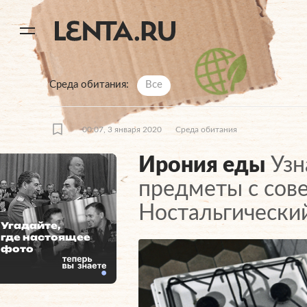
11
A
Среда обитания
Все
00:07, 3 января 2020
Среда обитания
Ирония еды
Узн
предметы с сове
Ностальгический
Угадайте,
где настоящее
фото