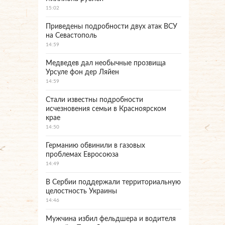
15:02
Приведены подробности двух атак ВСУ
на Севастополь
14:59
Медведев дал необычные прозвища
Урсуле фон дер Ляйен
14:59
Стали известны подробности
исчезновения семьи в Красноярском
крае
14:50
Германию обвинили в газовых
проблемах Евросоюза
14:49
В Сербии поддержали территориальную
целостность Украины
14:46
Мужчина избил фельдшера и водителя