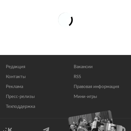
Редакция
Вакансии
Контакты
RSS
Реклама
Правовая информация
Пресс-релизы
Мини-игры
Техподдержка