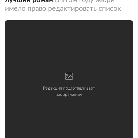
имело право редактировать список