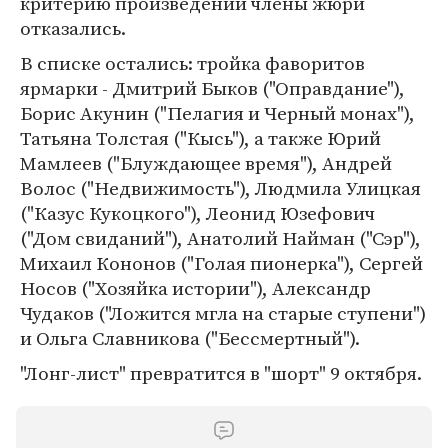
критерию произведений члены жюри
отказались.
В списке остались: тройка фаворитов
ярмарки - Дмитрий Быков ("Оправдание"),
Борис Акунин ("Пелагия и Черный монах"),
Татьяна Толстая ("Кысь"), а также Юрий
Мамлеев ("Блуждающее время"), Андрей
Волос ("Недвижимость"), Людмила Улицкая
("Казус Кукоцкого"), Леонид Юзефович
("Дом свиданий"), Анатолий Найман ("Сэр"),
Михаил Кононов ("Голая пионерка"), Сергей
Носов ("Хозяйка истории"), Александр
Чудаков ("Ложится мгла на старые ступени")
и Ольга Славникова ("Бессмертный").
"Лонг-лист" превратится в "шорт" 9 октября.