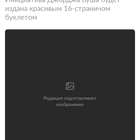
издана красивым 16-страничом
буклетом