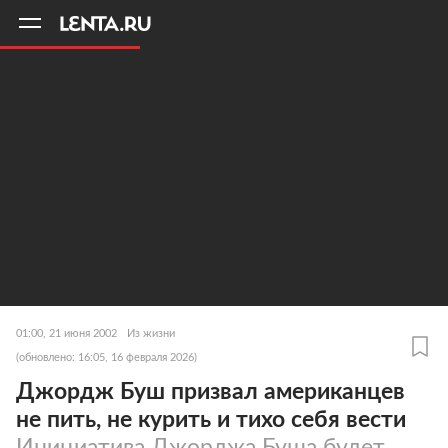
11
A
01:00, 21 июня 2002
Из жизни
(обновлено: 16:05, 16 февраля 2026)
Джордж Буш призвал американцев
не пить, не курить и тихо себя вести
Инициатива Джорджа Буша будет