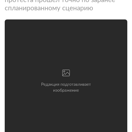
спланированному сценарию