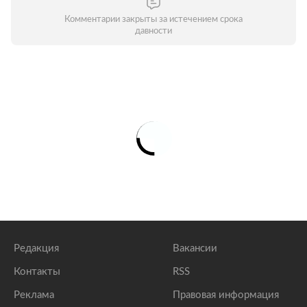
Комментарии закрыты за истечением срока
давности
Редакция
Вакансии
Контакты
RSS
Реклама
Правовая информация