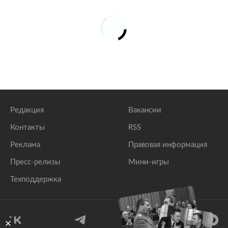
Редакция
Вакансии
Контакты
RSS
Реклама
Правовая информация
Пресс-релизы
Мини-игры
Техподдержка