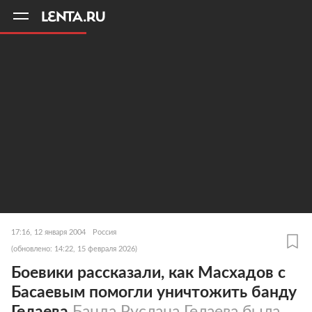
11
A
17:16, 12 января 2004
Россия
(обновлено: 14:22, 15 февраля 2026)
Боевики рассказали, как Масхадов с
Басаевым помогли уничтожить банду
Гелаева
Банда Руслана Гелаева была