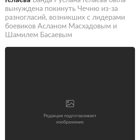
вынуждена покинуть Чечню из-за
разногласий, возникших с лидерами
боевиков Асланом Масхадовым и
Шамилем Басаевым