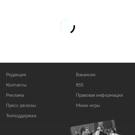
Редакция
Вакансии
Контакты
RSS
Реклама
Правовая информация
Пресс-релизы
Мини-игры
Техподдержка