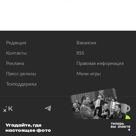
Редакция
Вакансии
Контакты
RSS
Реклама
Правовая информация
Пресс-релизы
Мини-игры
Техподдержка
18
+
Угадайте, где
настоящее фото
© 1999–2026 Все права защищены.
ООО «Лента.Ру»