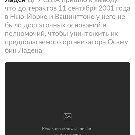
что до терактов 11 сентября 2001 года
в Нью-Йорке и Вашингтоне у него не
было достаточных оснований и
полномочий, чтобы уничтожить их
предполагаемого организатора Осаму
бин Ладена