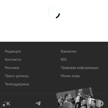
Редакция
Вакансии
Контакты
RSS
Реклама
Правовая информация
Пресс-релизы
Мини-игры
Техподдержка