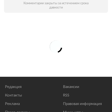
Комментарии закрыты за истечением срока
давности
Редакция
Вакансии
Контакты
RSS
Реклама
Правовая информация