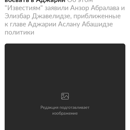
"Известиям" заявили Анзор Абралава и
Элизбар Джавелидзе, приближенные
к главе Аджарии Аслану Абашидзе
политики