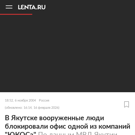
11
A
18:52, 6 ноября 2004
Россия
(обновлено: 16:14, 16 февраля 2026)
В Якутске вооруженные люди
блокировали офис одной из компаний
"ЮКОСа"
По данным МВД Якутии,