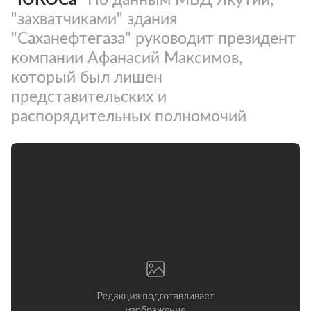
"захватчиками" здания
"Саханефтегаза" руководит президент
компании Афанасий Максимов,
который был лишен
представительских и
распорядительных полномочий