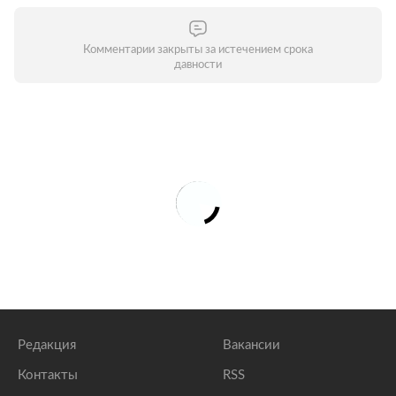
Комментарии закрыты за истечением срока
давности
Редакция
Вакансии
Контакты
RSS