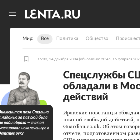
11
A
Мир
Все
Политика
Общество
Происшест
16:03, 24 декабря 2004
(обновлено: 20:45, 16 февраля 202
Спецслужбы СШ
обладали в Мос
действий
Иракские повстанцы обладал
Знаменитая поза Сталина
с ладонью за пазухой была
полной свободой действий, 
не ради образа — так он
Guardian.co.uk. Об этом говор
маскировал искалеченную в
отчете, подготовленном раз
детстве руку