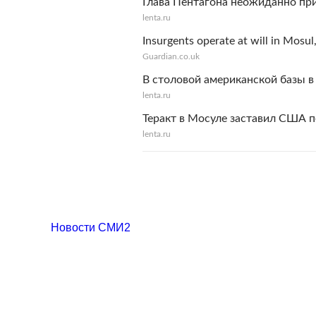
Глава Пентагона неожиданно пр
lenta.ru
Insurgents operate at will in Mosul
Guardian.co.uk
В столовой американской базы в
lenta.ru
Теракт в Мосуле заставил США п
lenta.ru
Новости СМИ2