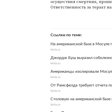
осуществил смертник, прони
Ответственность за теракт на
Ссылки по теме
На американской базе в Мосуле
lenta.ru
Джордж Буш выразил соболезнов
lenta.ru
Американцы изолировали Мосул
lenta.ru
От Рамсфелда требуют отчета по
lenta.ru
Столовую на американской базе 
lenta.ru