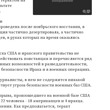
терактом на
льтате
.
 и
оведена после ноябрьского восстания, в
иция частично дезертировала, а частично
в, в руках которых на время оказались
йска США и иракского правительства не
ействовать повстанцам и перечисляется ряд
ных возможностей в разведдеятельности,
 безопасности Ирака и в военных операциях.
журналисты, в нем не содержится никакой
твует угроза безопасности военных баз США.
взрыва, произошедшего на военной базе США
 22 человека - 18 американцев и 4 иракца.
нения. Как предполагается, теракт