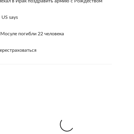
иехал в Ирак поздравить армию с Рождеством
, US says
 Мосуле погибли 22 человека
ерестраховаться