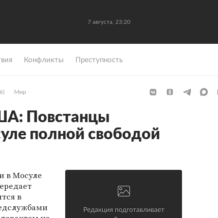
7 августа, 23:20
вия
Конфликты
Преступность
6)
Мир
А: Повстанцы
уле полной свободой
и в Мосуле
передает
ится в
ведслужбами