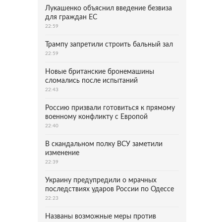
Лукашенко объяснил введение безвиза
для граждан ЕС
22:59
Трампу запретили строить бальный зал
22:59
Новые британские бронемашины
сломались после испытаний
22:43
Россию призвали готовиться к прямому
военному конфликту с Европой
22:40
В скандальном полку ВСУ заметили
изменение
22:39
Украину предупредили о мрачных
последствиях ударов России по Одессе
22:23
Названы возможные меры против