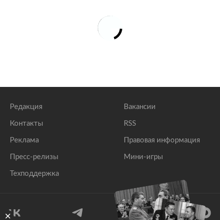
Редакция
Вакансии
Контакты
RSS
Реклама
Правовая информация
Пресс-релизы
Мини-игры
Техподдержка