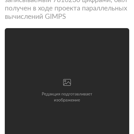
получен в ходе проекта параллельных
вычислений GIMPS