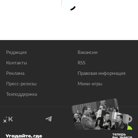
Редакция
Вакансии
Контакты
RSS
Реклама
Правовая информация
Пресс-релизы
Мини-игры
Техподдержка
18
+
Угадайте, где